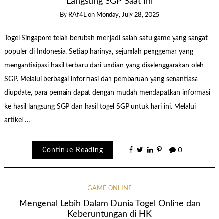
Langsung SGP Saat Ini
By
RAf4L
on
Monday, July 28, 2025
Togel Singapore telah berubah menjadi salah satu game yang sangat
populer di Indonesia. Setiap harinya, sejumlah penggemar yang
mengantisipasi hasil terbaru dari undian yang diselenggarakan oleh
SGP. Melalui berbagai informasi dan pembaruan yang senantiasa
diupdate, para pemain dapat dengan mudah mendapatkan informasi
ke hasil langsung SGP dan hasil togel SGP untuk hari ini. Melalui
artikel …
Continue Reading
0
GAME ONLINE
Mengenal Lebih Dalam Dunia Togel Online dan
Keberuntungan di HK