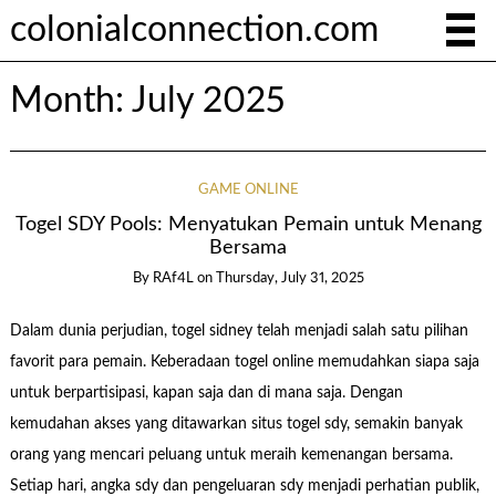
colonialconnection.com
Month:
July 2025
GAME ONLINE
Togel SDY Pools: Menyatukan Pemain untuk Menang
Bersama
By
RAf4L
on
Thursday, July 31, 2025
Dalam dunia perjudian, togel sidney telah menjadi salah satu pilihan
favorit para pemain. Keberadaan togel online memudahkan siapa saja
untuk berpartisipasi, kapan saja dan di mana saja. Dengan
kemudahan akses yang ditawarkan situs togel sdy, semakin banyak
orang yang mencari peluang untuk meraih kemenangan bersama.
Setiap hari, angka sdy dan pengeluaran sdy menjadi perhatian publik,