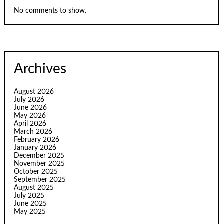
No comments to show.
Archives
August 2026
July 2026
June 2026
May 2026
April 2026
March 2026
February 2026
January 2026
December 2025
November 2025
October 2025
September 2025
August 2025
July 2025
June 2025
May 2025