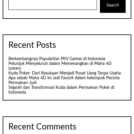
Search
Recent Posts
Berkembangnya Popularitas PKV Games di Indonesia
Petunjuk Menyeluruh dalam Memenangkan di Maha 4D
Lottery
Kuda Poker: Dari Kesukaan Menjadi Pusat Uang Tanpa Usaha
Apa sebab Maha 4D ini Jadi Favorit dalam kelompok Pecinta
Permainan Judi
Sejarah dan Transformasi Kuda dalam Permainan Poker di
Indonesia
Recent Comments