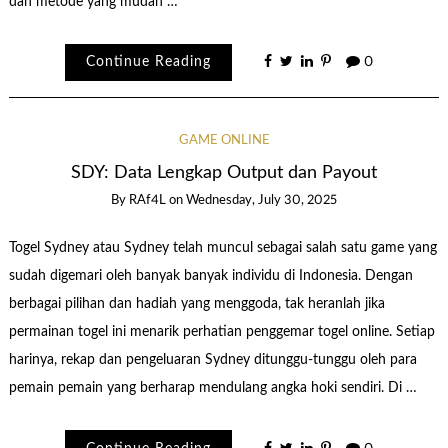
dan metode yang mudah …
Continue Reading
0
GAME ONLINE
SDY: Data Lengkap Output dan Payout
By
RAf4L
on
Wednesday, July 30, 2025
Togel Sydney atau Sydney telah muncul sebagai salah satu game yang
sudah digemari oleh banyak banyak individu di Indonesia. Dengan
berbagai pilihan dan hadiah yang menggoda, tak heranlah jika
permainan togel ini menarik perhatian penggemar togel online. Setiap
harinya, rekap dan pengeluaran Sydney ditunggu-tunggu oleh para
pemain pemain yang berharap mendulang angka hoki sendiri. Di …