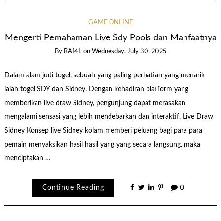
GAME ONLINE
Mengerti Pemahaman Live Sdy Pools dan Manfaatnya
By
RAf4L
on
Wednesday, July 30, 2025
Dalam alam judi togel, sebuah yang paling perhatian yang menarik
ialah togel SDY dan Sidney. Dengan kehadiran platform yang
memberikan live draw Sidney, pengunjung dapat merasakan
mengalami sensasi yang lebih mendebarkan dan interaktif. Live Draw
Sidney Konsep live Sidney kolam memberi peluang bagi para para
pemain menyaksikan hasil hasil yang yang secara langsung, maka
menciptakan …
Continue Reading
0