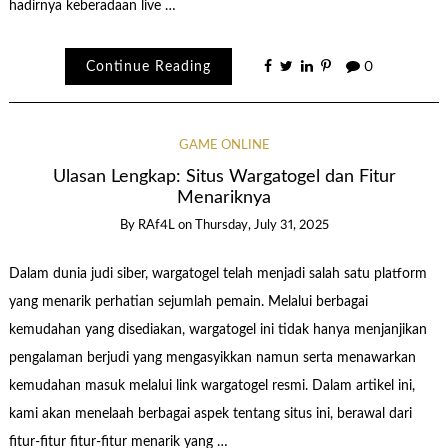
hadirnya keberadaan live …
Continue Reading
0
GAME ONLINE
Ulasan Lengkap: Situs Wargatogel dan Fitur
Menariknya
By
RAf4L
on
Thursday, July 31, 2025
Dalam dunia judi siber, wargatogel telah menjadi salah satu platform
yang menarik perhatian sejumlah pemain. Melalui berbagai
kemudahan yang disediakan, wargatogel ini tidak hanya menjanjikan
pengalaman berjudi yang mengasyikkan namun serta menawarkan
kemudahan masuk melalui link wargatogel resmi. Dalam artikel ini,
kami akan menelaah berbagai aspek tentang situs ini, berawal dari
fitur-fitur fitur-fitur menarik yang …