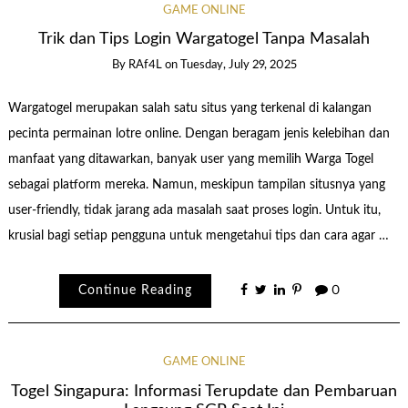
GAME ONLINE
Trik dan Tips Login Wargatogel Tanpa Masalah
By
RAf4L
on
Tuesday, July 29, 2025
Wargatogel merupakan salah satu situs yang terkenal di kalangan
pecinta permainan lotre online. Dengan beragam jenis kelebihan dan
manfaat yang ditawarkan, banyak user yang memilih Warga Togel
sebagai platform mereka. Namun, meskipun tampilan situsnya yang
user-friendly, tidak jarang ada masalah saat proses login. Untuk itu,
krusial bagi setiap pengguna untuk mengetahui tips dan cara agar …
Continue Reading
0
GAME ONLINE
Togel Singapura: Informasi Terupdate dan Pembaruan