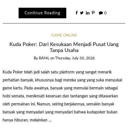
Continue Reading
0
GAME ONLINE
Kuda Poker: Dari Kesukaan Menjadi Pusat Uang
Tanpa Usaha
By
RAf4L
on
Thursday, July 30, 2026
Kuda Poker telah jadi salah satu platform yang sangat menarik
perhatian banyak, khususnya bagi mereka yang yang suka menyukai
game kartu. Pada awalnya, banyak yang memulai bermain sebagai
hobi semata, menikmati keseruan dan tantangan yang ditawarkan
oleh permainan ini. Namun, seiring berjalannya, semakin banyak
banyak yang menyadari yang menyadari bahwa kudapoker bukan
hanya hiburan, melainkan …