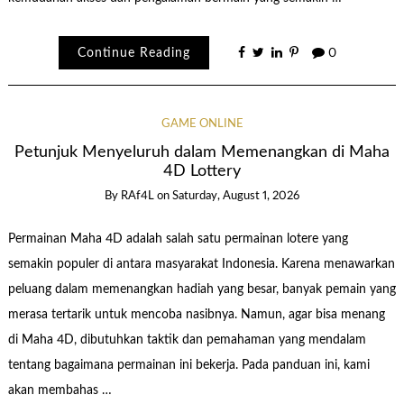
Continue Reading
0
GAME ONLINE
Petunjuk Menyeluruh dalam Memenangkan di Maha
4D Lottery
By
RAf4L
on
Saturday, August 1, 2026
Permainan Maha 4D adalah salah satu permainan lotere yang
semakin populer di antara masyarakat Indonesia. Karena menawarkan
peluang dalam memenangkan hadiah yang besar, banyak pemain yang
merasa tertarik untuk mencoba nasibnya. Namun, agar bisa menang
di Maha 4D, dibutuhkan taktik dan pemahaman yang mendalam
tentang bagaimana permainan ini bekerja. Pada panduan ini, kami
akan membahas …