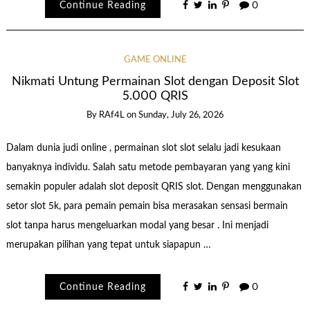
Continue Reading
0
GAME ONLINE
Nikmati Untung Permainan Slot dengan Deposit Slot
5.000 QRIS
By
RAf4L
on
Sunday, July 26, 2026
Dalam dunia judi online , permainan slot slot selalu jadi kesukaan
banyaknya individu. Salah satu metode pembayaran yang yang kini
semakin populer adalah slot deposit QRIS slot. Dengan menggunakan
setor slot 5k, para pemain pemain bisa merasakan sensasi bermain
slot tanpa harus mengeluarkan modal yang besar . Ini menjadi
merupakan pilihan yang tepat untuk siapapun …
Continue Reading
0