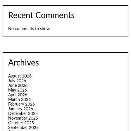
Recent Comments
No comments to show.
Archives
August 2026
July 2026
June 2026
May 2026
April 2026
March 2026
February 2026
January 2026
December 2025
November 2025
October 2025
September 2025