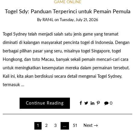
GAME ONLINE
Togel Sdy: Panduan Terperinci untuk Pemain Pemula
By
RAf4L
on
Tuesday, July 21, 2026
Togel Sydney telah menjadi salah satu jenis game yang teramat
diminati di kalangan masyarakat pencinta togel di Indonesia. Dengan
berbagai pilihan pasar yang seru, misalnya togel Singapore, togel
Hongkong, dan toto Macau, banyak sekali pemain mencari-cari cara
untuk meningkatkan kesempatan mereka dalam permainan tersebut.
Kali ini, kita akan berdiskusi secara detail mengenai Togel Sydney,
termasuk …
Continue Reading
0
Posts
1
2
3
…
51
Next →