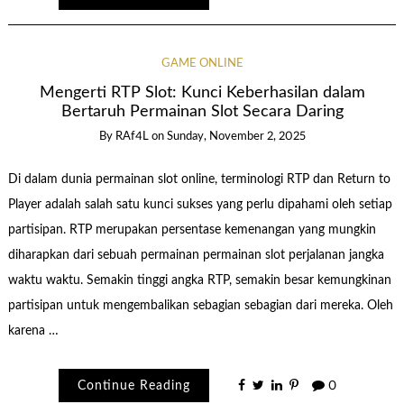
GAME ONLINE
Mengerti RTP Slot: Kunci Keberhasilan dalam
Bertaruh Permainan Slot Secara Daring
By
RAf4L
on
Sunday, November 2, 2025
Di dalam dunia permainan slot online, terminologi RTP dan Return to
Player adalah salah satu kunci sukses yang perlu dipahami oleh setiap
partisipan. RTP merupakan persentase kemenangan yang mungkin
diharapkan dari sebuah permainan permainan slot perjalanan jangka
waktu waktu. Semakin tinggi angka RTP, semakin besar kemungkinan
partisipan untuk mengembalikan sebagian sebagian dari mereka. Oleh
karena …
Continue Reading
0