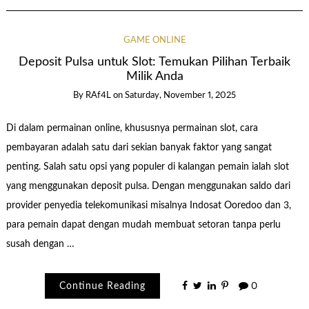
GAME ONLINE
Deposit Pulsa untuk Slot: Temukan Pilihan Terbaik
Milik Anda
By
RAf4L
on
Saturday, November 1, 2025
Di dalam permainan online, khususnya permainan slot, cara
pembayaran adalah satu dari sekian banyak faktor yang sangat
penting. Salah satu opsi yang populer di kalangan pemain ialah slot
yang menggunakan deposit pulsa. Dengan menggunakan saldo dari
provider penyedia telekomunikasi misalnya Indosat Ooredoo dan 3,
para pemain dapat dengan mudah membuat setoran tanpa perlu
susah dengan …
Continue Reading
0