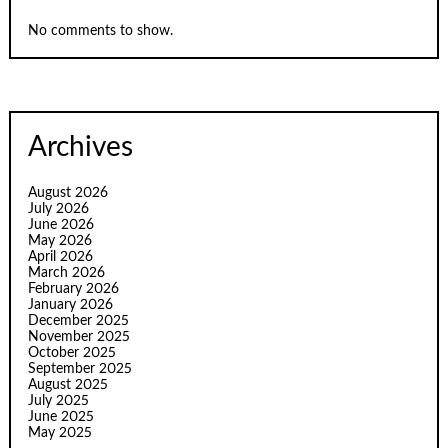
No comments to show.
Archives
August 2026
July 2026
June 2026
May 2026
April 2026
March 2026
February 2026
January 2026
December 2025
November 2025
October 2025
September 2025
August 2025
July 2025
June 2025
May 2025