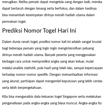
merugikan. Ketika pemain dapat mengelola uang dengan baik, mereka
dapat bertaruh dengan tenang serta berfokus, dan dalam hasilnya
bisa menambah kesempatan dirinya meraih hadiah utama dalam
permainan togel.
Prediksi Nomor Togel Hari Ini
Dalam dunia ranah togel, prediksi nomor kali ini adalah sangat krusial
bagi beberapa pemain yang ingin ingin mengintensifkan peluang
dirinya meraih hadiah utama. Banyak peserta yang menggunakan
berbagai cara untuk memprediksi angka yang akan keluar, mulai
melalui analisis statistik, pola hasil yang telah lalu, sampai kepercayaan
terhadap nomor-nomor spesifik. Dengan memanfaatkan informasi
yang akurat, partisipan dapat mengambil keputusan yang lebih cerdas
serta lebih berpengetahuan.
Kita bisa menganalisis data keluaran togel Singapore serta melakukan
penganalisaan pada angka-angka yang biasa muncul. Angka-angka itu