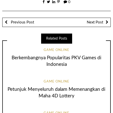
0
Previous Post
Next Post
Related Posts
GAME ONLINE
Berkembangnya Popularitas PKV Games di
Indonesia
GAME ONLINE
Petunjuk Menyeluruh dalam Memenangkan di
Maha 4D Lottery