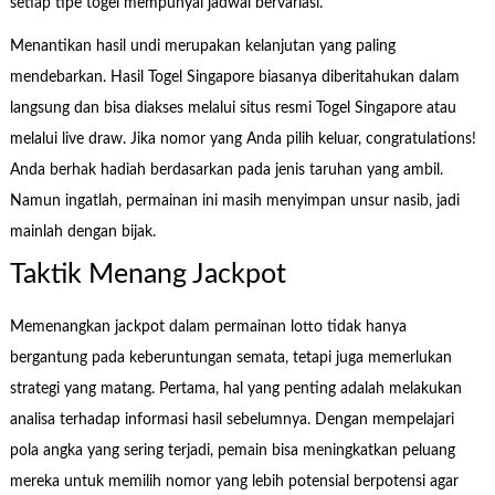
setiap tipe togel mempunyai jadwal bervariasi.
Menantikan hasil undi merupakan kelanjutan yang paling
mendebarkan. Hasil Togel Singapore biasanya diberitahukan dalam
langsung dan bisa diakses melalui situs resmi Togel Singapore atau
melalui live draw. Jika nomor yang Anda pilih keluar, congratulations!
Anda berhak hadiah berdasarkan pada jenis taruhan yang ambil.
Namun ingatlah, permainan ini masih menyimpan unsur nasib, jadi
mainlah dengan bijak.
Taktik Menang Jackpot
Memenangkan jackpot dalam permainan lotto tidak hanya
bergantung pada keberuntungan semata, tetapi juga memerlukan
strategi yang matang. Pertama, hal yang penting adalah melakukan
analisa terhadap informasi hasil sebelumnya. Dengan mempelajari
pola angka yang sering terjadi, pemain bisa meningkatkan peluang
mereka untuk memilih nomor yang lebih potensial berpotensi agar