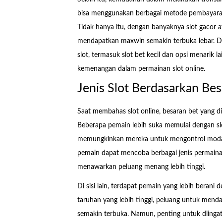
bisa menggunakan berbagai metode pembayara
Tidak hanya itu, dengan banyaknya slot gacor
mendapatkan maxwin semakin terbuka lebar. Dal
slot, termasuk slot bet kecil dan opsi menarik 
kemenangan dalam permainan slot online.
Jenis Slot Berdasarkan Bes
Saat membahas slot online, besaran bet yang 
Beberapa pemain lebih suka memulai dengan slot 
memungkinkan mereka untuk mengontrol modal
pemain dapat mencoba berbagai jenis permainan 
menawarkan peluang menang lebih tinggi.
Di sisi lain, terdapat pemain yang lebih berani
taruhan yang lebih tinggi, peluang untuk menda
semakin terbuka. Namun, penting untuk diingat