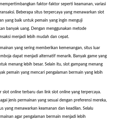
 mempertimbangkan faktor-faktor seperti keamanan, variasi
nsaksi. Beberapa situs terpercaya yang menawarkan slot
ihan yang baik untuk pemain yang ingin menguji
rkan banyak uang. Dengan menggunakan metode
nsaksi menjadi lebih mudah dan cepat.
rmainan yang sering memberikan kemenangan, situs luar
Kamboja dapat menjadi alternatif menarik. Banyak game yang
untuk menang lebih besar. Selain itu, slot gampang menang
yak pemain yang mencari pengalaman bermain yang lebih
slot online terbaru dan link slot online yang terpercaya.
ai jenis permainan yang sesuai dengan preferensi mereka,
us yang menawarkan keamanan dan keadilan. Selalu
ermainan agar pengalaman bermain menjadi lebih