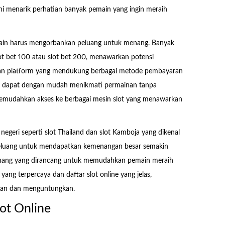
ini menarik perhatian banyak pemain yang ingin meraih
pemain harus mengorbankan peluang untuk menang. Banyak
lot bet 100 atau slot bet 200, menawarkan potensi
engan platform yang mendukung berbagai metode pembayaran
emain dapat dengan mudah menikmati permainan tanpa
memudahkan akses ke berbagai mesin slot yang menawarkan
r negeri seperti slot Thailand dan slot Kamboja yang dikenal
. Peluang untuk mendapatkan kemenangan besar semakin
enang yang dirancang untuk memudahkan pemain meraih
ang terpercaya dan daftar slot online yang jelas,
an dan menguntungkan.
ot Online