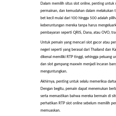
Dalam memilih situs slot online, penting untuk
permainan, dan kemudahan dalam melakukan tra
bet kecil mulai dari 100 hingga 500 adalah pil
keberuntungan mereka tanpa harus mengelua
pembayaran seperti QRIS, Dana, atau OVO, tra
Untuk pemain yang mencari slot gacor atau pe
negeri seperti yang berasal dari Thailand dan 
dikenal memiliki RTP tinggi, sehingga peluang 
dan slot gampang maxwin menjadi incaran ban
menguntungkan.
Akhirnya, penting untuk selalu memeriksa daftar 
Dengan begitu, pemain dapat menemukan berbag
serta memastikan bahwa mereka bermain di sit
perhatikan RTP slot online sebelum memilih p
memuaskan.