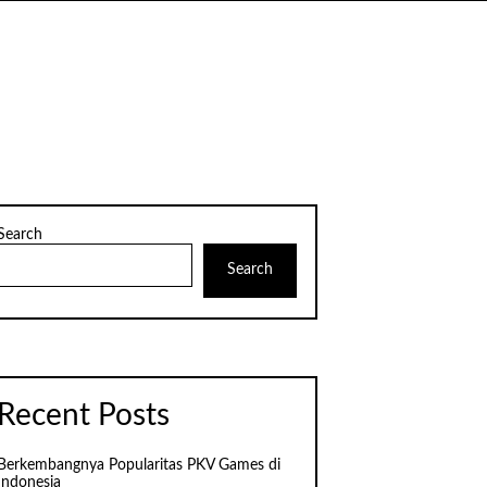
Search
Search
Recent Posts
Berkembangnya Popularitas PKV Games di
Indonesia