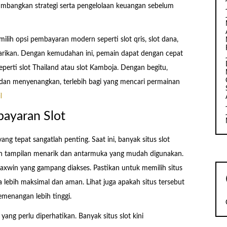
imbangkan strategi serta pengelolaan keuangan sebelum
ilih opsi pembayaran modern seperti slot qris, slot dana,
arikan. Dengan kemudahan ini, pemain dapat dengan cepat
 seperti slot Thailand atau slot Kamboja. Dengan begitu,
f dan menyenangkan, terlebih bagi yang mencari permainan
l
ayaran Slot
ng tepat sangatlah penting. Saat ini, banyak situs slot
n tampilan menarik dan antarmuka yang mudah digunakan.
axwin yang gampang diakses. Pastikan untuk memilih situs
lebih maksimal dan aman. Lihat juga apakah situs tersebut
emenangan lebih tinggi.
ng perlu diperhatikan. Banyak situs slot kini