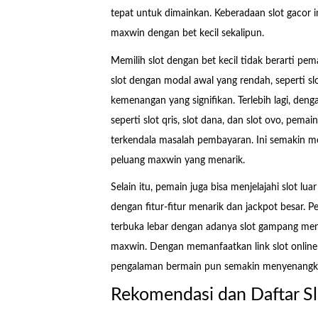
tepat untuk dimainkan. Keberadaan slot gacor 
maxwin dengan bet kecil sekalipun.
Memilih slot dengan bet kecil tidak berarti 
slot dengan modal awal yang rendah, seperti s
kemenangan yang signifikan. Terlebih lagi, d
seperti slot qris, slot dana, dan slot ovo, p
terkendala masalah pembayaran. Ini semakin 
peluang maxwin yang menarik.
Selain itu, pemain juga bisa menjelajahi slot lua
dengan fitur-fitur menarik dan jackpot besar
terbuka lebar dengan adanya slot gampang m
maxwin. Dengan memanfaatkan link slot online y
pengalaman bermain pun semakin menyenangk
Rekomendasi dan Daftar Sl