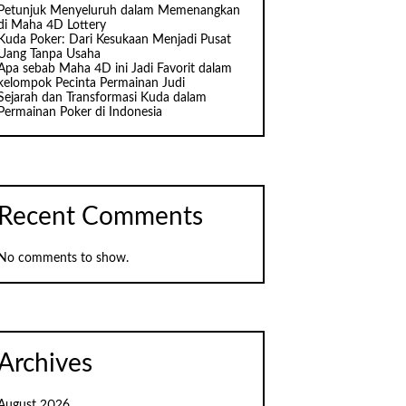
Petunjuk Menyeluruh dalam Memenangkan
di Maha 4D Lottery
Kuda Poker: Dari Kesukaan Menjadi Pusat
Uang Tanpa Usaha
Apa sebab Maha 4D ini Jadi Favorit dalam
kelompok Pecinta Permainan Judi
Sejarah dan Transformasi Kuda dalam
Permainan Poker di Indonesia
Recent Comments
No comments to show.
Archives
August 2026