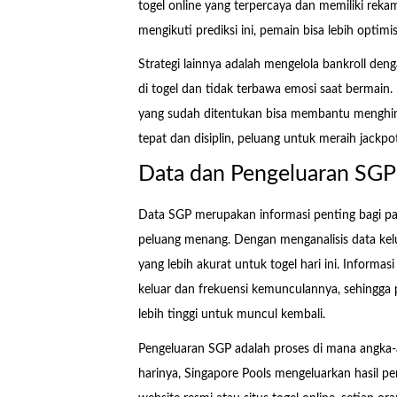
togel online yang terpercaya dan memiliki reka
mengikuti prediksi ini, pemain bisa lebih opti
Strategi lainnya adalah mengelola bankroll den
di togel dan tidak terbawa emosi saat bermai
yang sudah ditentukan bisa membantu menghind
tepat dan disiplin, peluang untuk meraih jackpot
Data dan Pengeluaran SGP
Data SGP merupakan informasi penting bagi pa
peluang menang. Dengan menganalisis data ke
yang lebih akurat untuk togel hari ini. Inform
keluar dan frekuensi kemunculannya, sehingga
lebih tinggi untuk muncul kembali.
Pengeluaran SGP adalah proses di mana angka
harinya, Singapore Pools mengeluarkan hasil p