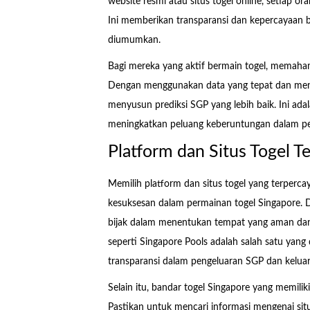
website resmi atau situs togel online, setiap o
Ini memberikan transparansi dan kepercayaan b
diumumkan.
Bagi mereka yang aktif bermain togel, memaham
Dengan menggunakan data yang tepat dan meng
menyusun prediksi SGP yang lebih baik. Ini ada
meningkatkan peluang keberuntungan dalam pe
Platform dan Situs Togel T
Memilih platform dan situs togel yang terperc
kesuksesan dalam permainan togel Singapore. 
bijak dalam menentukan tempat yang aman dan 
seperti Singapore Pools adalah salah satu yan
transparansi dalam pengeluaran SGP dan kelua
Selain itu, bandar togel Singapore yang memiliki
Pastikan untuk mencari informasi mengenai situ