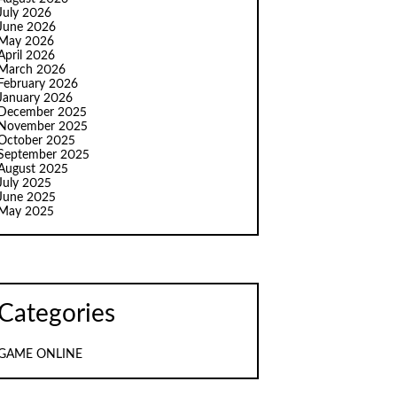
July 2026
June 2026
May 2026
April 2026
March 2026
February 2026
January 2026
December 2025
November 2025
October 2025
September 2025
August 2025
July 2025
June 2025
May 2025
Categories
GAME ONLINE