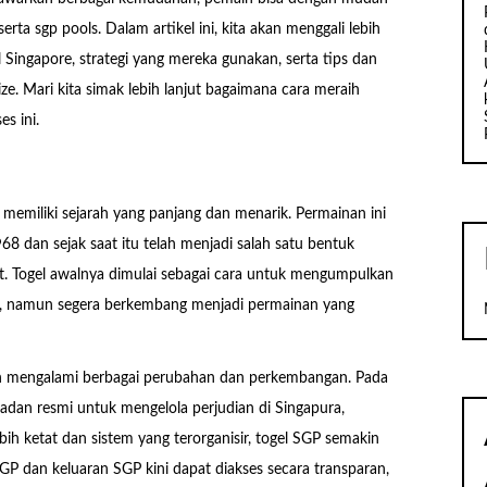
a sgp pools. Dalam artikel ini, kita akan menggali lebih
Singapore, strategi yang mereka gunakan, serta tips dan
ze. Mari kita simak lebih lanjut bagaimana cara meraih
s ini.
, memiliki sejarah yang panjang dan menarik. Permainan ini
68 dan sejak saat itu telah menjadi salah satu bentuk
ut. Togel awalnya dimulai sebagai cara untuk mengumpulkan
ial, namun segera berkembang menjadi permainan yang
lah mengalami berbagai perubahan dan perkembangan. Pada
badan resmi untuk mengelola perjudian di Singapura,
bih ketat dan sistem yang terorganisir, togel SGP semakin
GP dan keluaran SGP kini dapat diakses secara transparan,