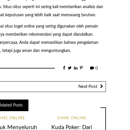
Situs-situs seperti ini sering kali memberikan analisis dan
t keputusan yang lebih baik saat memasang taruhan.
ai situs togel online yang sering digunakan oleh pemain
anya memberikan rekomendasi yang dapat diandalkan.
terpercaya, Anda dapat memastikan bahwa pengalaman
, tetapi juga aman dan menguntungkan.
0
Next Post
Related Posts
AME ONLINE
GAME ONLINE
juk Menyeluruh
Kuda Poker: Dari