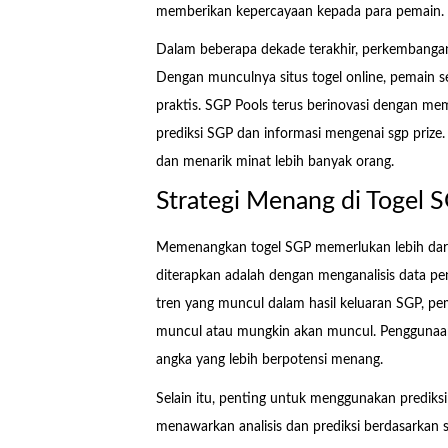
memberikan kepercayaan kepada para pemain.
Dalam beberapa dekade terakhir, perkembangan
Dengan munculnya situs togel online, pemain 
praktis. SGP Pools terus berinovasi dengan memb
prediksi SGP dan informasi mengenai sgp prize.
dan menarik minat lebih banyak orang.
Strategi Menang di Togel 
Memenangkan togel SGP memerlukan lebih dari 
diterapkan adalah dengan menganalisis data p
tren yang muncul dalam hasil keluaran SGP, pe
muncul atau mungkin akan muncul. Penggunaan
angka yang lebih berpotensi menang.
Selain itu, penting untuk menggunakan prediksi
menawarkan analisis dan prediksi berdasarkan st