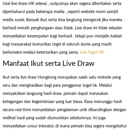
Usai live draw HK selesai , outputnya akan segera diberitakan serta
diperbaharui pada beberapa media , seperti website resmi sambil
media sosial. Banyak ikut serta bisa langsung mengecek jika mereka
berhasil meraih penghargaan atau tidak. Live draw ini tidak sekadar
menyediakan kesempatan bagi berhasil , tetapi pun menjalin kaidah
bagi masyarakat komunitas togel di seluruh dunia yang masih
berkoneksi melalui ketertarikan yang sama.
Live Togel HK
Manfaat Ikut serta Live Draw
Ikut serta live draw Hongkong merupakan salah satu metode yang
seru dan menghasilkan bagi para penggemar togel hk. Melalui
menyaksikan langsung hasil draw, pemain dapat merasakan
ketegangan dan kegembiraan yang luar biasa. Rasa menunggu hasil
secara real-time menyediakan pengalaman unik dibandingkan dengan
melihat hasil yang sudah diumumkan sebelumnya. Ini juga
menyediakan unsur interaksi, di mana pemain bisa segera mengetahui