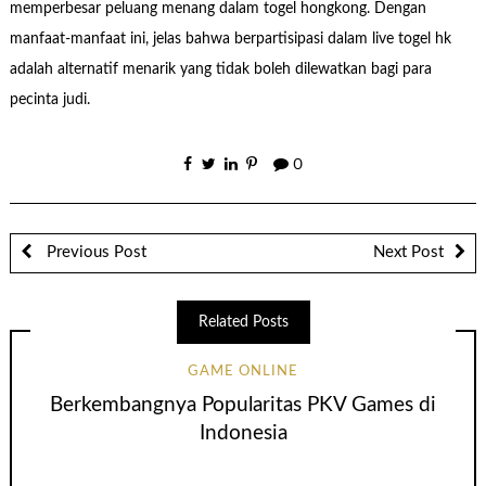
memperbesar peluang menang dalam togel hongkong. Dengan
manfaat-manfaat ini, jelas bahwa berpartisipasi dalam live togel hk
adalah alternatif menarik yang tidak boleh dilewatkan bagi para
pecinta judi.
0
Previous Post
Next Post
Related Posts
GAME ONLINE
Berkembangnya Popularitas PKV Games di
Indonesia