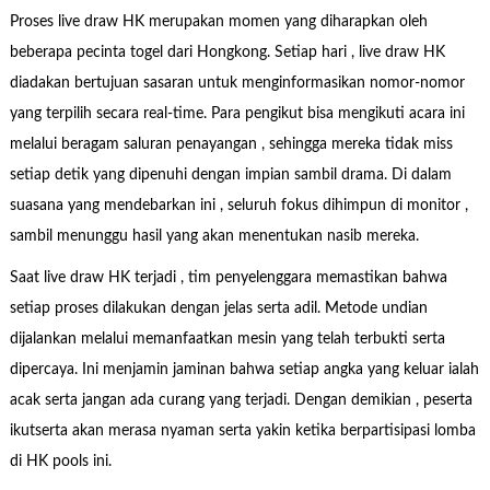
Proses live draw HK merupakan momen yang diharapkan oleh
beberapa pecinta togel dari Hongkong. Setiap hari , live draw HK
diadakan bertujuan sasaran untuk menginformasikan nomor-nomor
yang terpilih secara real-time. Para pengikut bisa mengikuti acara ini
melalui beragam saluran penayangan , sehingga mereka tidak miss
setiap detik yang dipenuhi dengan impian sambil drama. Di dalam
suasana yang mendebarkan ini , seluruh fokus dihimpun di monitor ,
sambil menunggu hasil yang akan menentukan nasib mereka.
Saat live draw HK terjadi , tim penyelenggara memastikan bahwa
setiap proses dilakukan dengan jelas serta adil. Metode undian
dijalankan melalui memanfaatkan mesin yang telah terbukti serta
dipercaya. Ini menjamin jaminan bahwa setiap angka yang keluar ialah
acak serta jangan ada curang yang terjadi. Dengan demikian , peserta
ikutserta akan merasa nyaman serta yakin ketika berpartisipasi lomba
di HK pools ini.