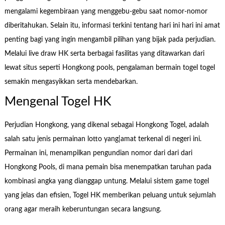
mengalami kegembiraan yang menggebu-gebu saat nomor-nomor
diberitahukan. Selain itu, informasi terkini tentang hari ini hari ini amat
penting bagi yang ingin mengambil pilihan yang bijak pada perjudian.
Melalui live draw HK serta berbagai fasilitas yang ditawarkan dari
lewat situs seperti Hongkong pools, pengalaman bermain togel togel
semakin mengasyikkan serta mendebarkan.
Mengenal Togel HK
Perjudian Hongkong, yang dikenal sebagai Hongkong Togel, adalah
salah satu jenis permainan lotto yang|amat terkenal di negeri ini.
Permainan ini, menampilkan pengundian nomor dari dari dari
Hongkong Pools, di mana pemain bisa menempatkan taruhan pada
kombinasi angka yang dianggap untung. Melalui sistem game togel
yang jelas dan efisien, Togel HK memberikan peluang untuk sejumlah
orang agar meraih keberuntungan secara langsung.