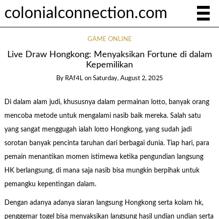
colonialconnection.com
GAME ONLINE
Live Draw Hongkong: Menyaksikan Fortune di dalam
Kepemilikan
By
RAf4L
on
Saturday, August 2, 2025
Di dalam alam judi, khususnya dalam permainan lotto, banyak orang
mencoba metode untuk mengalami nasib baik mereka. Salah satu
yang sangat menggugah ialah lotto Hongkong, yang sudah jadi
sorotan banyak pencinta taruhan dari berbagai dunia. Tiap hari, para
pemain menantikan momen istimewa ketika pengundian langsung
HK berlangsung, di mana saja nasib bisa mungkin berpihak untuk
pemangku kepentingan dalam.
Dengan adanya adanya siaran langsung Hongkong serta kolam hk,
penggemar togel bisa menyaksikan langsung hasil undian undian serta