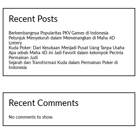
Recent Posts
Berkembangnya Popularitas PKV Games di Indonesia
Petunjuk Menyeluruh dalam Memenangkan di Maha 4D
Lottery
Kuda Poker: Dari Kesukaan Menjadi Pusat Uang Tanpa Usaha
Apa sebab Maha 4D ini Jadi Favorit dalam kelompok Pecinta
Permainan Judi
Sejarah dan Transformasi Kuda dalam Permainan Poker di
Indonesia
Recent Comments
No comments to show.