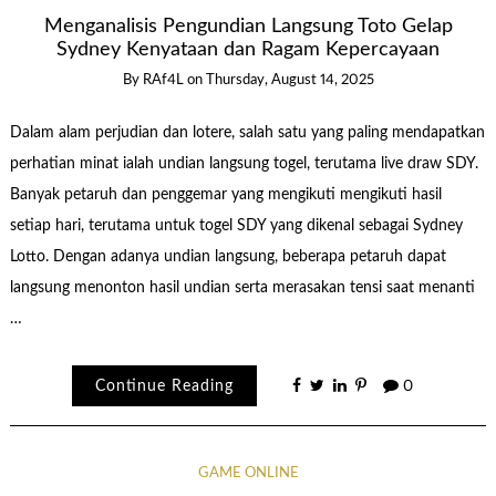
Menganalisis Pengundian Langsung Toto Gelap
Sydney Kenyataan dan Ragam Kepercayaan
By
RAf4L
on
Thursday, August 14, 2025
Dalam alam perjudian dan lotere, salah satu yang paling mendapatkan
perhatian minat ialah undian langsung togel, terutama live draw SDY.
Banyak petaruh dan penggemar yang mengikuti mengikuti hasil
setiap hari, terutama untuk togel SDY yang dikenal sebagai Sydney
Lotto. Dengan adanya undian langsung, beberapa petaruh dapat
langsung menonton hasil undian serta merasakan tensi saat menanti
…
Continue Reading
0
GAME ONLINE