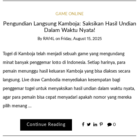
GAME ONLINE
Pengundian Langsung Kamboja: Saksikan Hasil Undian
Dalam Waktu Nyata!
By
RAf4L
on
Friday, August 15, 2025
Togel di Kamboja telah menjadi sebuah game yang mengundang
minat banyak penggemar lotto di Indonesia. Setiap harinya, para
pemain menunggu hasil keluaran Kamboja yang bisa diakses secara
langsung. Live draw Cambodia menyediakan kesempatan bagi
penggemar togel untuk menyaksikan hasil undian dalam waktu nyata,
agar para pemain bisa cepat menyadari apakah nomor yang mereka
pilih menang …
Continue Reading
0