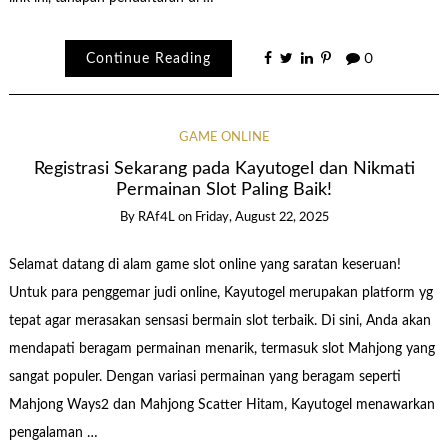
Continue Reading
0
GAME ONLINE
Registrasi Sekarang pada Kayutogel dan Nikmati
Permainan Slot Paling Baik!
By
RAf4L
on
Friday, August 22, 2025
Selamat datang di alam game slot online yang saratan keseruan!
Untuk para penggemar judi online, Kayutogel merupakan platform yg
tepat agar merasakan sensasi bermain slot terbaik. Di sini, Anda akan
mendapati beragam permainan menarik, termasuk slot Mahjong yang
sangat populer. Dengan variasi permainan yang beragam seperti
Mahjong Ways2 dan Mahjong Scatter Hitam, Kayutogel menawarkan
pengalaman …