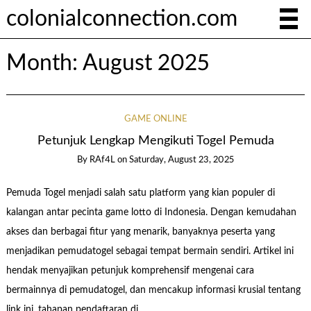
colonialconnection.com
Month:
August 2025
GAME ONLINE
Petunjuk Lengkap Mengikuti Togel Pemuda
By
RAf4L
on
Saturday, August 23, 2025
Pemuda Togel menjadi salah satu platform yang kian populer di
kalangan antar pecinta game lotto di Indonesia. Dengan kemudahan
akses dan berbagai fitur yang menarik, banyaknya peserta yang
menjadikan pemudatogel sebagai tempat bermain sendiri. Artikel ini
hendak menyajikan petunjuk komprehensif mengenai cara
bermainnya di pemudatogel, dan mencakup informasi krusial tentang
link ini, tahapan pendaftaran di …