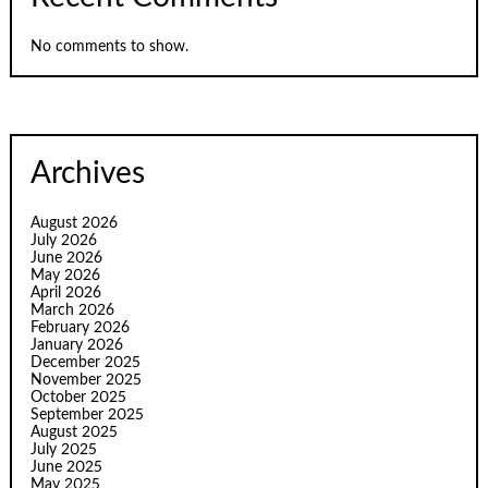
No comments to show.
Archives
August 2026
July 2026
June 2026
May 2026
April 2026
March 2026
February 2026
January 2026
December 2025
November 2025
October 2025
September 2025
August 2025
July 2025
June 2025
May 2025