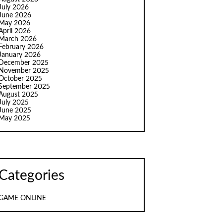
July 2026
June 2026
May 2026
April 2026
March 2026
February 2026
January 2026
December 2025
November 2025
October 2025
September 2025
August 2025
July 2025
June 2025
May 2025
Categories
GAME ONLINE