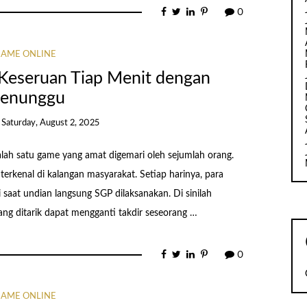
0
AME ONLINE
 Keseruan Tiap Menit dengan
enunggu
n
Saturday, August 2, 2025
salah satu game yang amat digemari oleh sejumlah orang.
erkenal di kalangan masyarakat. Setiap harinya, para
t undian langsung SGP dilaksanakan. Di sinilah
ang ditarik dapat mengganti takdir seseorang …
0
AME ONLINE