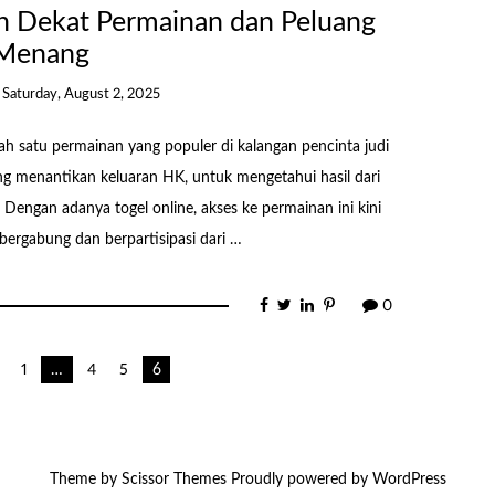
h Dekat Permainan dan Peluang
Menang
n
Saturday, August 2, 2025
ah satu permainan yang populer di kalangan pencinta judi
ang menantikan keluaran HK, untuk mengetahui hasil dari
 Dengan adanya togel online, akses ke permainan ini kini
rgabung dan berpartisipasi dari …
0
1
…
4
5
6
Theme by
Scissor Themes
Proudly powered by
WordPress