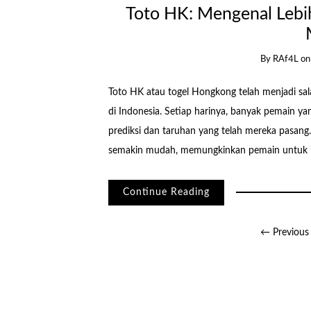
Toto HK: Mengenal Lebi
By
RAf4L
o
Toto HK atau togel Hongkong telah menjadi sal
di Indonesia. Setiap harinya, banyak pemain y
prediksi dan taruhan yang telah mereka pasang.
semakin mudah, memungkinkan pemain untuk be
Continue Reading
Posts
← Previous
pagination