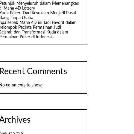
Petunjuk Menyeluruh dalam Memenangkan
di Maha 4D Lottery
Kuda Poker: Dari Kesukaan Menjadi Pusat
Uang Tanpa Usaha
Apa sebab Maha 4D ini Jadi Favorit dalam
kelompok Pecinta Permainan Judi
Sejarah dan Transformasi Kuda dalam
Permainan Poker di Indonesia
Recent Comments
No comments to show.
Archives
August 2026