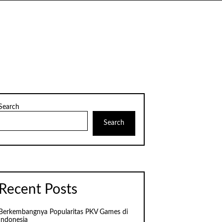
Search
Search
Recent Posts
Berkembangnya Popularitas PKV Games di
Indonesia