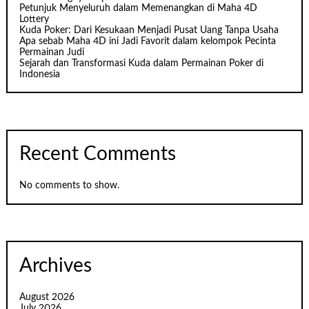
Petunjuk Menyeluruh dalam Memenangkan di Maha 4D
Lottery
Kuda Poker: Dari Kesukaan Menjadi Pusat Uang Tanpa Usaha
Apa sebab Maha 4D ini Jadi Favorit dalam kelompok Pecinta
Permainan Judi
Sejarah dan Transformasi Kuda dalam Permainan Poker di
Indonesia
Recent Comments
No comments to show.
Archives
August 2026
July 2026