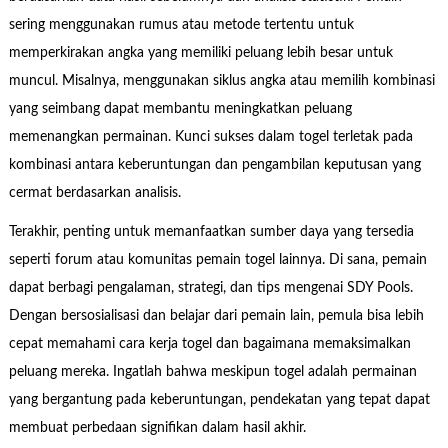
sering menggunakan rumus atau metode tertentu untuk
memperkirakan angka yang memiliki peluang lebih besar untuk
muncul. Misalnya, menggunakan siklus angka atau memilih kombinasi
yang seimbang dapat membantu meningkatkan peluang
memenangkan permainan. Kunci sukses dalam togel terletak pada
kombinasi antara keberuntungan dan pengambilan keputusan yang
cermat berdasarkan analisis.
Terakhir, penting untuk memanfaatkan sumber daya yang tersedia
seperti forum atau komunitas pemain togel lainnya. Di sana, pemain
dapat berbagi pengalaman, strategi, dan tips mengenai SDY Pools.
Dengan bersosialisasi dan belajar dari pemain lain, pemula bisa lebih
cepat memahami cara kerja togel dan bagaimana memaksimalkan
peluang mereka. Ingatlah bahwa meskipun togel adalah permainan
yang bergantung pada keberuntungan, pendekatan yang tepat dapat
membuat perbedaan signifikan dalam hasil akhir.