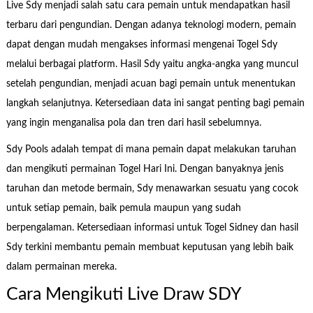
Live Sdy menjadi salah satu cara pemain untuk mendapatkan hasil
terbaru dari pengundian. Dengan adanya teknologi modern, pemain
dapat dengan mudah mengakses informasi mengenai Togel Sdy
melalui berbagai platform. Hasil Sdy yaitu angka-angka yang muncul
setelah pengundian, menjadi acuan bagi pemain untuk menentukan
langkah selanjutnya. Ketersediaan data ini sangat penting bagi pemain
yang ingin menganalisa pola dan tren dari hasil sebelumnya.
Sdy Pools adalah tempat di mana pemain dapat melakukan taruhan
dan mengikuti permainan Togel Hari Ini. Dengan banyaknya jenis
taruhan dan metode bermain, Sdy menawarkan sesuatu yang cocok
untuk setiap pemain, baik pemula maupun yang sudah
berpengalaman. Ketersediaan informasi untuk Togel Sidney dan hasil
Sdy terkini membantu pemain membuat keputusan yang lebih baik
dalam permainan mereka.
Cara Mengikuti Live Draw SDY