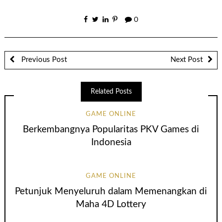
0
Previous Post
Next Post
Related Posts
GAME ONLINE
Berkembangnya Popularitas PKV Games di
Indonesia
GAME ONLINE
Petunjuk Menyeluruh dalam Memenangkan di
Maha 4D Lottery