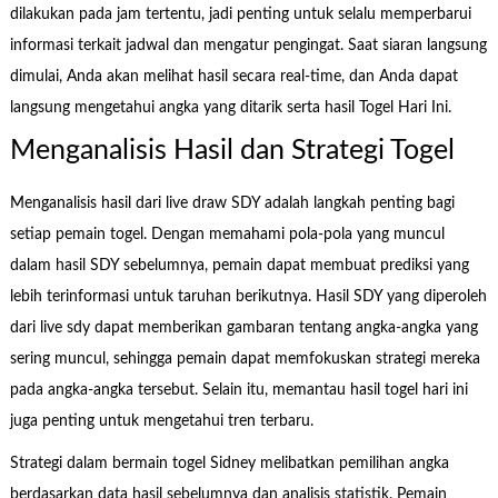
dilakukan pada jam tertentu, jadi penting untuk selalu memperbarui
informasi terkait jadwal dan mengatur pengingat. Saat siaran langsung
dimulai, Anda akan melihat hasil secara real-time, dan Anda dapat
langsung mengetahui angka yang ditarik serta hasil Togel Hari Ini.
Menganalisis Hasil dan Strategi Togel
Menganalisis hasil dari live draw SDY adalah langkah penting bagi
setiap pemain togel. Dengan memahami pola-pola yang muncul
dalam hasil SDY sebelumnya, pemain dapat membuat prediksi yang
lebih terinformasi untuk taruhan berikutnya. Hasil SDY yang diperoleh
dari live sdy dapat memberikan gambaran tentang angka-angka yang
sering muncul, sehingga pemain dapat memfokuskan strategi mereka
pada angka-angka tersebut. Selain itu, memantau hasil togel hari ini
juga penting untuk mengetahui tren terbaru.
Strategi dalam bermain togel Sidney melibatkan pemilihan angka
berdasarkan data hasil sebelumnya dan analisis statistik. Pemain