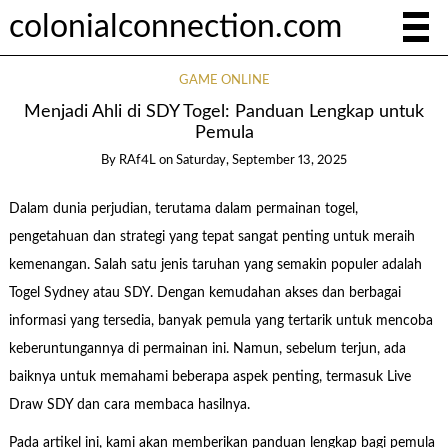
colonialconnection.com
GAME ONLINE
Menjadi Ahli di SDY Togel: Panduan Lengkap untuk
Pemula
By
RAf4L
on
Saturday, September 13, 2025
Dalam dunia perjudian, terutama dalam permainan togel,
pengetahuan dan strategi yang tepat sangat penting untuk meraih
kemenangan. Salah satu jenis taruhan yang semakin populer adalah
Togel Sydney atau SDY. Dengan kemudahan akses dan berbagai
informasi yang tersedia, banyak pemula yang tertarik untuk mencoba
keberuntungannya di permainan ini. Namun, sebelum terjun, ada
baiknya untuk memahami beberapa aspek penting, termasuk Live
Draw SDY dan cara membaca hasilnya.
Pada artikel ini, kami akan memberikan panduan lengkap bagi pemula