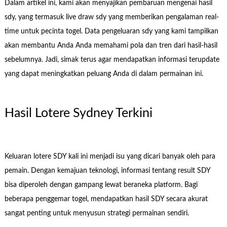
Dalam artikel ini, kami akan menyajikan pembaruan mengenai hasil
sdy, yang termasuk live draw sdy yang memberikan pengalaman real-
time untuk pecinta togel. Data pengeluaran sdy yang kami tampilkan
akan membantu Anda Anda memahami pola dan tren dari hasil-hasil
sebelumnya. Jadi, simak terus agar mendapatkan informasi terupdate
yang dapat meningkatkan peluang Anda di dalam permainan ini.
Hasil Lotere Sydney Terkini
Keluaran lotere SDY kali ini menjadi isu yang dicari banyak oleh para
pemain. Dengan kemajuan teknologi, informasi tentang result SDY
bisa diperoleh dengan gampang lewat beraneka platform. Bagi
beberapa penggemar togel, mendapatkan hasil SDY secara akurat
sangat penting untuk menyusun strategi permainan sendiri.