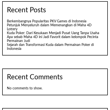
Recent Posts
Berkembangnya Popularitas PKV Games di Indonesia
Petunjuk Menyeluruh dalam Memenangkan di Maha 4D
Lottery
Kuda Poker: Dari Kesukaan Menjadi Pusat Uang Tanpa Usaha
Apa sebab Maha 4D ini Jadi Favorit dalam kelompok Pecinta
Permainan Judi
Sejarah dan Transformasi Kuda dalam Permainan Poker di
Indonesia
Recent Comments
No comments to show.