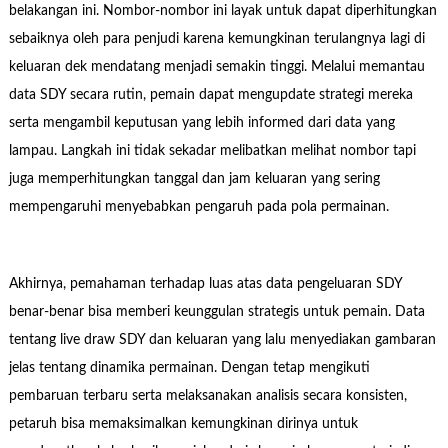
belakangan ini. Nombor-nombor ini layak untuk dapat diperhitungkan
sebaiknya oleh para penjudi karena kemungkinan terulangnya lagi di
keluaran dek mendatang menjadi semakin tinggi. Melalui memantau
data SDY secara rutin, pemain dapat mengupdate strategi mereka
serta mengambil keputusan yang lebih informed dari data yang
lampau. Langkah ini tidak sekadar melibatkan melihat nombor tapi
juga memperhitungkan tanggal dan jam keluaran yang sering
mempengaruhi menyebabkan pengaruh pada pola permainan.
Akhirnya, pemahaman terhadap luas atas data pengeluaran SDY
benar-benar bisa memberi keunggulan strategis untuk pemain. Data
tentang live draw SDY dan keluaran yang lalu menyediakan gambaran
jelas tentang dinamika permainan. Dengan tetap mengikuti
pembaruan terbaru serta melaksanakan analisis secara konsisten,
petaruh bisa memaksimalkan kemungkinan dirinya untuk