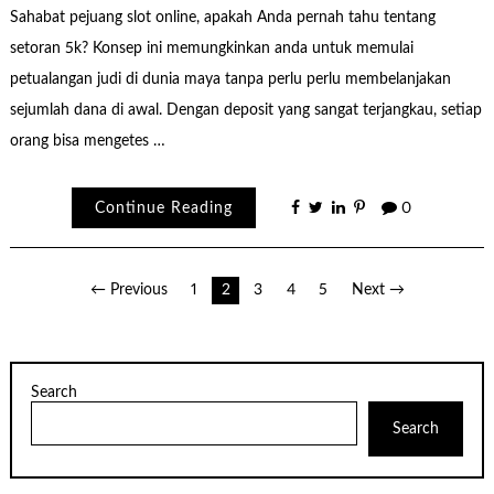
Sahabat pejuang slot online, apakah Anda pernah tahu tentang
setoran 5k? Konsep ini memungkinkan anda untuk memulai
petualangan judi di dunia maya tanpa perlu perlu membelanjakan
sejumlah dana di awal. Dengan deposit yang sangat terjangkau, setiap
orang bisa mengetes …
Continue Reading
0
Posts
← Previous
1
2
3
4
5
Next →
pagination
Search
Search