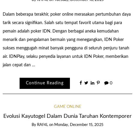
Dalam beberapa terakhir, poker online merasakan pertumbuhan daya
tarik secara signifikan. Salah satu tempat favorit utama bagi para
pemain adalah poker IDN. Dengan berbagai aneka kemudahan
menarik dan pengalaman bermain yang menegangkan, IDN Poker
sukses menggugah minat banyak pengguna di seluruh penjuru tanah
air. IDNPlay, selaku penyedia layanan untuk IDN Poker, memberikan
jalan cepat dan …
Continue Reading
0
GAME ONLINE
Evolusi Kayutogel Dalam Dunia Taruhan Kontemporer
By
RAf4L
on
Monday, December 15, 2025