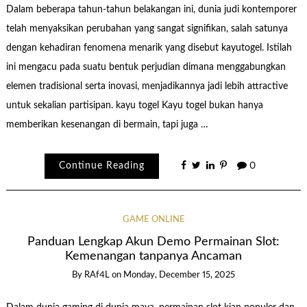
Dalam beberapa tahun-tahun belakangan ini, dunia judi kontemporer
telah menyaksikan perubahan yang sangat signifikan, salah satunya
dengan kehadiran fenomena menarik yang disebut kayutogel. Istilah
ini mengacu pada suatu bentuk perjudian dimana menggabungkan
elemen tradisional serta inovasi, menjadikannya jadi lebih attractive
untuk sekalian partisipan. kayu togel Kayu togel bukan hanya
memberikan kesenangan di bermain, tapi juga …
Continue Reading
0
GAME ONLINE
Panduan Lengkap Akun Demo Permainan Slot:
Kemenangan tanpanya Ancaman
By
RAf4L
on
Monday, December 15, 2025