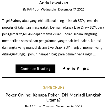
Anda Lewatkan
By
RAf4L
on
Wednesday, December 17, 2025
Togel Sydney atau yang lebih dikenal dengan istilah SDY, semakin
populer di kalangan masyarakat. Dengan adanya Live Draw SDY, para
penggemar togel kini dapat menyaksikan undian secara langsung,
memberikan sensasi dan pengalaman yang tidak terlupakan. Notasi
dan angka yang muncul dalam Live Draw SDY menjadi momen yang
ditunggu-tunggu, penuh harapan bagi para pemain yang ingin …
Continue Reading
0
GAME ONLINE
Poker Online: Kenapa Poker IDN Menjadi Langkah
Utama?
By
RAf4L
on
Tuesday, December 16, 2025