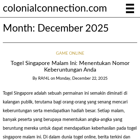
colonialconnection.com
Month:
December 2025
GAME ONLINE
Togel Singapore Malam Ini: Menentukan Nomor
Keberuntungan Anda
By
RAf4L
on
Monday, December 22, 2025
Togel Singapore adalah sebuah permainan ini semakin diminati di
kalangan publik, terutama bagi orang-orang yang senang mencari
keberuntungan serta mendapatkan hadiah besar. Setiap malam,
banyak peserta yang berupaya menentukan angka-angka yang
beruntung mereka untuk dapat mendapatkan keberhasilan pada togel
singapore malam ini. Di dalam dunia togel online, berita terkini dan