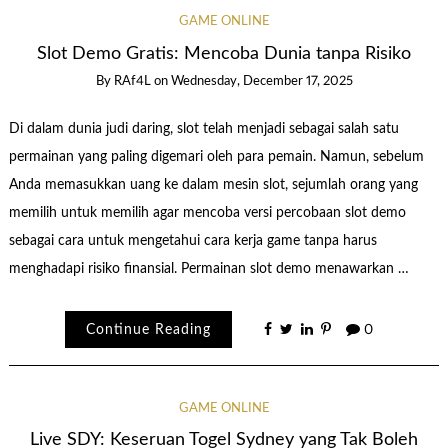
GAME ONLINE
Slot Demo Gratis: Mencoba Dunia tanpa Risiko
By
RAf4L
on
Wednesday, December 17, 2025
Di dalam dunia judi daring, slot telah menjadi sebagai salah satu
permainan yang paling digemari oleh para pemain. Namun, sebelum
Anda memasukkan uang ke dalam mesin slot, sejumlah orang yang
memilih untuk memilih agar mencoba versi percobaan slot demo
sebagai cara untuk mengetahui cara kerja game tanpa harus
menghadapi risiko finansial. Permainan slot demo menawarkan …
Continue Reading
0
GAME ONLINE
Live SDY: Keseruan Togel Sydney yang Tak Boleh