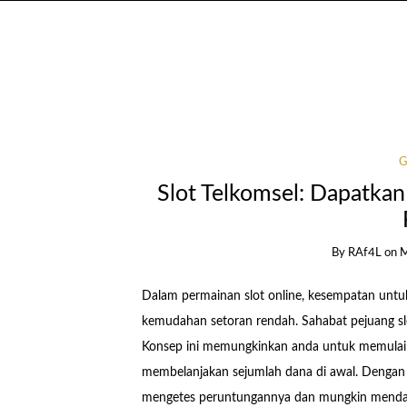
G
Slot Telkomsel: Dapatka
By
RAf4L
on
M
Dalam permainan slot online, kesempatan untuk
kemudahan setoran rendah. Sahabat pejuang sl
Konsep ini memungkinkan anda untuk memulai p
membelanjakan sejumlah dana di awal. Dengan d
mengetes peruntungannya dan mungkin mendapa