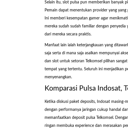
Selain itu, slot pulsa pun memberikan banyak pil
Pemain dapat menentukan provider yang yang p
Ini memberi kesempatan gamer agar menikmati 
mereka sudah sudah familiar dengan penyedia y
dari mereka secara praktis.
Manfaat lain ialah keterjangkauan yang ditawar
saja serta di mana saja asalkan mempunyai akses
dan slot untuk setoran Telkomsel pilihan sanga
tempat yang tertentu. Seluruh ini menjadikan p
menyenangkan.
Komparasi Pulsa Indosat, T
Ketika diskusi paket deposits, Indosat masing
dengan performanya jaringan cukup handal dan a
memanfaatkan deposit pulsa Telkomsel. Dengan 
ringan membuka experience dan merasakan pen