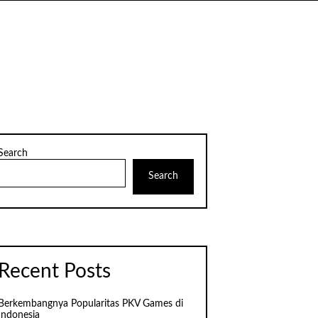
Search
Search
Recent Posts
Berkembangnya Popularitas PKV Games di
Indonesia