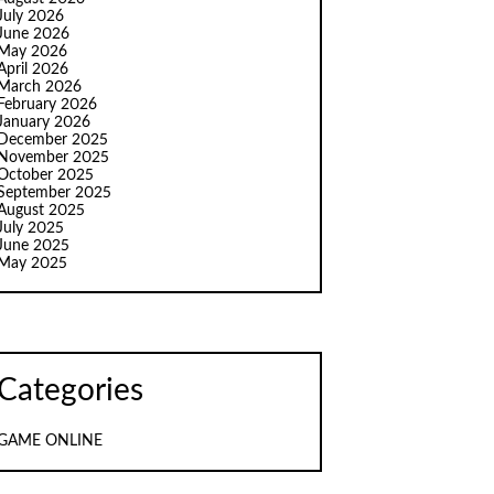
July 2026
June 2026
May 2026
April 2026
March 2026
February 2026
January 2026
December 2025
November 2025
October 2025
September 2025
August 2025
July 2025
June 2025
May 2025
Categories
GAME ONLINE