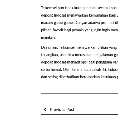
Telkomsel pun tidak kurang hebat, secara khusus
deposit Indosat menawarkan kemudahan bagi 
macam game-game. Dengan adanya promosi disko
pilihan favorit bagi pemain yang ingin ingin me
mainkan.
Di sisi lain, Telkomsel menawarkan pilihan yang
terjangkau, user bisa merasakan pengalaman g
deposit Indosat menjadi opsi bagi pengguna y
serba hemat. Oleh karena itu, apakah Tri, Indos
dan sering diperhatikan berdasarkan kesukaan 
Previous Post