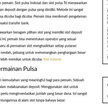
 pemain. Slot pulsa Indosat dan slot pulsa Tri menawarkan
 deposit dengan pulsa yang dimiliki. Metode ini sangat
sa dicoba bagi dicoba. Pemain bisa menikmati pengalaman
saksi transfer bank.
warkan beragam pilihan slot yang memiliki slot deposit
si ini, pemain bisa menentukan operator yang sesuai
seru di permainan slot menghadirkan setiap putaran
t rendah, peluang untuk memenangkan penghargaan besar
 lebih memikat untuk dicoba.
Slot Indosat
rmainan Pulsa
n kemudahan yang meaningful bagi para pemain. Sebuah
lam melaksanakan deposit. Menggunakan slot untuk
perlu menginvestasikan jumlah yang besar dana. Ini sangat
untungannya di alam slot tanpa bahaya besar.