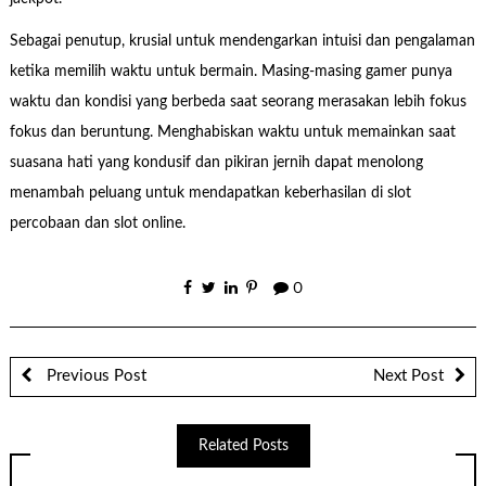
Sebagai penutup, krusial untuk mendengarkan intuisi dan pengalaman
ketika memilih waktu untuk bermain. Masing-masing gamer punya
waktu dan kondisi yang berbeda saat seorang merasakan lebih fokus
fokus dan beruntung. Menghabiskan waktu untuk memainkan saat
suasana hati yang kondusif dan pikiran jernih dapat menolong
menambah peluang untuk mendapatkan keberhasilan di slot
percobaan dan slot online.
0
Previous Post
Next Post
Related Posts