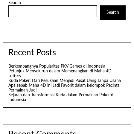
Search
Search
Recent Posts
Berkembangnya Popularitas PKV Games di Indonesia
Petunjuk Menyeluruh dalam Memenangkan di Maha 4D
Lottery
Kuda Poker: Dari Kesukaan Menjadi Pusat Uang Tanpa Usaha
Apa sebab Maha 4D ini Jadi Favorit dalam kelompok Pecinta
Permainan Judi
Sejarah dan Transformasi Kuda dalam Permainan Poker di
Indonesia