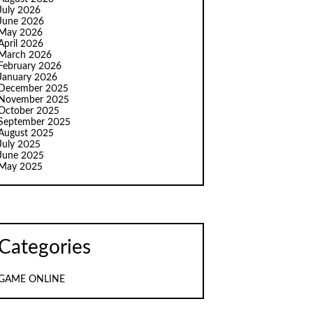
July 2026
June 2026
May 2026
April 2026
March 2026
February 2026
January 2026
December 2025
November 2025
October 2025
September 2025
August 2025
July 2025
June 2025
May 2025
Categories
GAME ONLINE