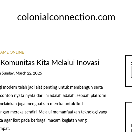
colonialconnection.com
AME ONLINE
omunitas Kita Melalui Inovasi
n
Sunday, March 22, 2026
gi modern telah jadi alat penting untuk membangun serta
ontoh nyata nyata dari ini adalah adalah, sebuah platform
, melainkan juga menguatkan mereka untuk ikut
ungan mereka sendiri. Melalui memanfaatkan teknologi yang
a agar ikut pada berbagai macam kegiatan yang
mpat.