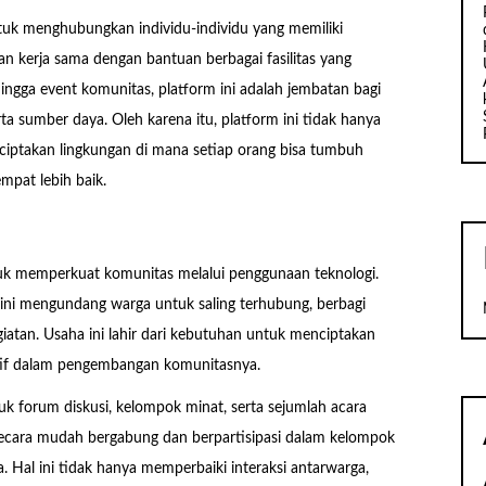
tuk menghubungkan individu-individu yang memiliki
n kerja sama dengan bantuan berbagai fasilitas yang
hingga event komunitas, platform ini adalah jembatan bagi
 sumber daya. Oleh karena itu, platform ini tidak hanya
iptakan lingkungan di mana setiap orang bisa tumbuh
mpat lebih baik.
ntuk memperkuat komunitas melalui penggunaan teknologi.
if ini mengundang warga untuk saling terhubung, berbagi
giatan. Usaha ini lahir dari kebutuhan untuk menciptakan
ktif dalam pengembangan komunitasnya.
uk forum diskusi, kelompok minat, serta sejumlah acara
secara mudah bergabung dan berpartisipasi dalam kelompok
 Hal ini tidak hanya memperbaiki interaksi antarwarga,