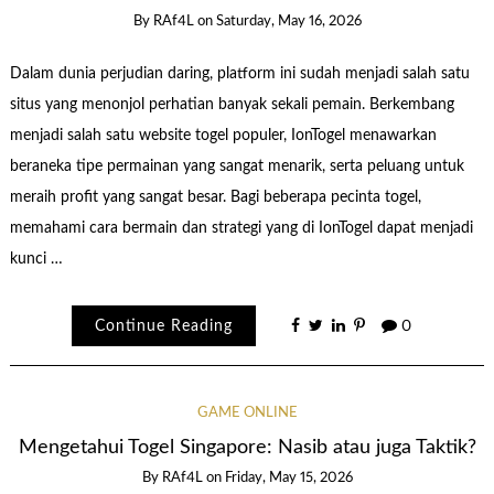
By
RAf4L
on
Saturday, May 16, 2026
Dalam dunia perjudian daring, platform ini sudah menjadi salah satu
situs yang menonjol perhatian banyak sekali pemain. Berkembang
menjadi salah satu website togel populer, IonTogel menawarkan
beraneka tipe permainan yang sangat menarik, serta peluang untuk
meraih profit yang sangat besar. Bagi beberapa pecinta togel,
memahami cara bermain dan strategi yang di IonTogel dapat menjadi
kunci …
Continue Reading
0
GAME ONLINE
Mengetahui Togel Singapore: Nasib atau juga Taktik?
By
RAf4L
on
Friday, May 15, 2026