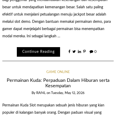
besar untuk mendapatkan kemenangan besar. Salah satu paling
efektif untuk menjalani petualangan menuju jackpot besar adalah
melalui slot demo. Dengan bantuan memakai permainan demo, para
gamer dapat menjelajahi berbagai permainan bisa menempatkan
modal mereka. Ini sebagai langkah …
Continue Reading
0
GAME ONLINE
Permainan Kuda: Perpaduan Dalam Hiburan serta
Kesempatan
By
RAf4L
on
Tuesday, May 12, 2026
Permainan Kuda Slot merupakan sebuah jenis hiburan yang kian
populer di kalangan banyak orang. Dengan paduan visual yang