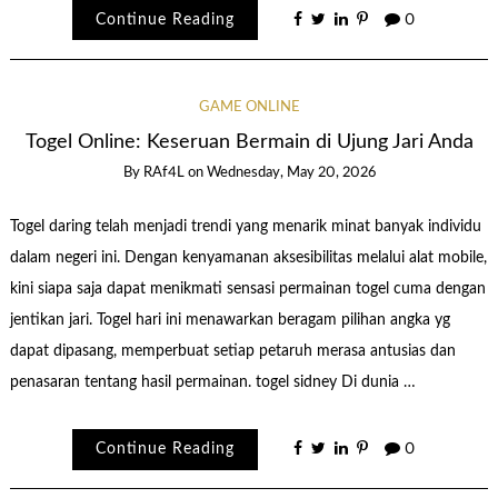
Continue Reading
0
GAME ONLINE
Togel Online: Keseruan Bermain di Ujung Jari Anda
By
RAf4L
on
Wednesday, May 20, 2026
Togel daring telah menjadi trendi yang menarik minat banyak individu
dalam negeri ini. Dengan kenyamanan aksesibilitas melalui alat mobile,
kini siapa saja dapat menikmati sensasi permainan togel cuma dengan
jentikan jari. Togel hari ini menawarkan beragam pilihan angka yg
dapat dipasang, memperbuat setiap petaruh merasa antusias dan
penasaran tentang hasil permainan. togel sidney Di dunia …
Continue Reading
0