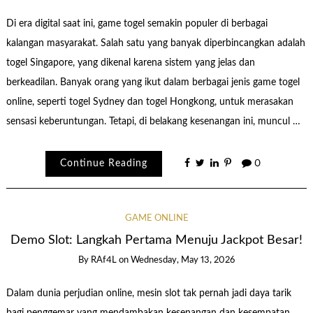
Di era digital saat ini, game togel semakin populer di berbagai
kalangan masyarakat. Salah satu yang banyak diperbincangkan adalah
togel Singapore, yang dikenal karena sistem yang jelas dan
berkeadilan. Banyak orang yang ikut dalam berbagai jenis game togel
online, seperti togel Sydney dan togel Hongkong, untuk merasakan
sensasi keberuntungan. Tetapi, di belakang kesenangan ini, muncul …
Continue Reading
0
GAME ONLINE
Demo Slot: Langkah Pertama Menuju Jackpot Besar!
By
RAf4L
on
Wednesday, May 13, 2026
Dalam dunia perjudian online, mesin slot tak pernah jadi daya tarik
bagi penggemar yang mendambakan kesenangan dan kesempatan