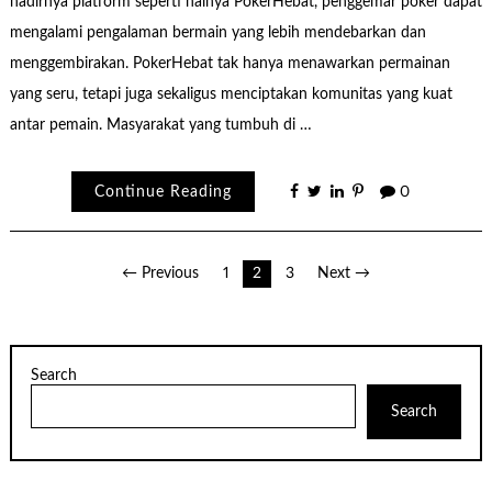
hadirnya platform seperti halnya PokerHebat, penggemar poker dapat
mengalami pengalaman bermain yang lebih mendebarkan dan
menggembirakan. PokerHebat tak hanya menawarkan permainan
yang seru, tetapi juga sekaligus menciptakan komunitas yang kuat
antar pemain. Masyarakat yang tumbuh di …
Continue Reading
0
Posts
← Previous
1
2
3
Next →
pagination
Search
Search