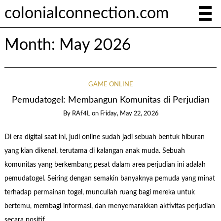
colonialconnection.com
Month:
May 2026
GAME ONLINE
Pemudatogel: Membangun Komunitas di Perjudian
By
RAf4L
on
Friday, May 22, 2026
Di era digital saat ini, judi online sudah jadi sebuah bentuk hiburan
yang kian dikenal, terutama di kalangan anak muda. Sebuah
komunitas yang berkembang pesat dalam area perjudian ini adalah
pemudatogel. Seiring dengan semakin banyaknya pemuda yang minat
terhadap permainan togel, muncullah ruang bagi mereka untuk
bertemu, membagi informasi, dan menyemarakkan aktivitas perjudian
secara positif. …