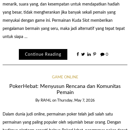
menarik, suara yang, dan kesempatan untuk mendapatkan hadiah
yang besar, tidak mengherankan jika banyak sekali pemain yang
menyukai dengan game ini. Permainan Kuda Slot memberikan
pengalaman bermain yang seru, maka jadi alternatif yang tepat tepat
untuk siapa …
Continue Reading
0
GAME ONLINE
PokerHebat: Menyusun Rencana dan Komunitas
Pemain
By
RAf4L
on
Thursday, May 7, 2026
Dalam dunia judi online, permainan poker telah jadi salah satu
permainan yang paling populer oleh sejumlah besar orang. Dengan