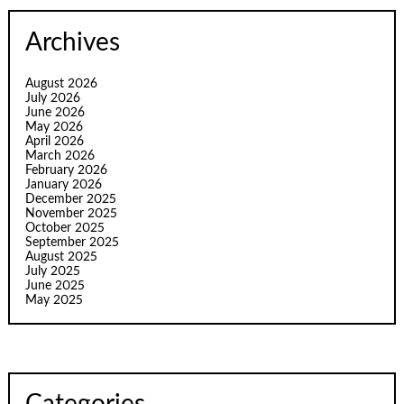
Archives
August 2026
July 2026
June 2026
May 2026
April 2026
March 2026
February 2026
January 2026
December 2025
November 2025
October 2025
September 2025
August 2025
July 2025
June 2025
May 2025