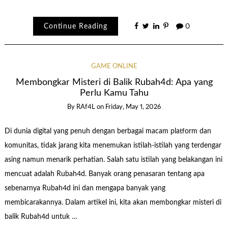
Continue Reading
0
GAME ONLINE
Membongkar Misteri di Balik Rubah4d: Apa yang
Perlu Kamu Tahu
By
RAf4L
on
Friday, May 1, 2026
Di dunia digital yang penuh dengan berbagai macam platform dan
komunitas, tidak jarang kita menemukan istilah-istilah yang terdengar
asing namun menarik perhatian. Salah satu istilah yang belakangan ini
mencuat adalah Rubah4d. Banyak orang penasaran tentang apa
sebenarnya Rubah4d ini dan mengapa banyak yang
membicarakannya. Dalam artikel ini, kita akan membongkar misteri di
balik Rubah4d untuk …