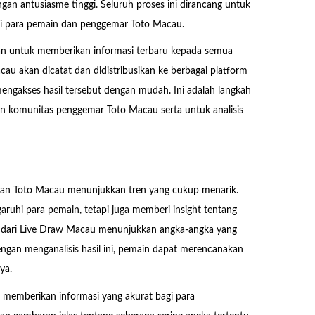
an antusiasme tinggi. Seluruh proses ini dirancang untuk
gi para pemain dan penggemar Toto Macau.
ilkan untuk memberikan informasi terbaru kepada semua
cau akan dicatat dan didistribusikan ke berbagai platform
ngakses hasil tersebut dengan mudah. Ini adalah langkah
tan komunitas penggemar Toto Macau serta untuk analisis
ndian Toto Macau menunjukkan tren yang cukup menarik.
uhi para pemain, tetapi juga memberi insight tentang
eh dari Live Draw Macau menunjukkan angka-angka yang
ngan menganalisis hasil ini, pemain dapat merencanakan
ya.
 memberikan informasi yang akurat bagi para