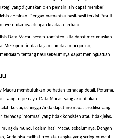
trategi yang digunakan oleh pemain lain dapat memberi
ebih dominan. Dengan memantau hasil-hasil terkini Result
 menyesuaikannya dengan keadaan terbaru.
sis Data Macau secara konsisten, kita dapat merumuskan
ya. Meskipun tidak ada jaminan dalam perjudian,
 mendalam tentang hasil sebelumnya dapat meningkatkan
au
w Macau membutuhkan perhatian terhadap detail. Pertama,
ber yang terpercaya. Data Macau yang akurat akan
telah keluar, sehingga Anda dapat membuat prediksi yang
h terhadap informasi yang tidak konsisten atau tidak jelas.
ng mungkin muncul dalam hasil Macau sebelumnya. Dengan
n, Anda bisa melihat tren atau angka yang sering muncul.