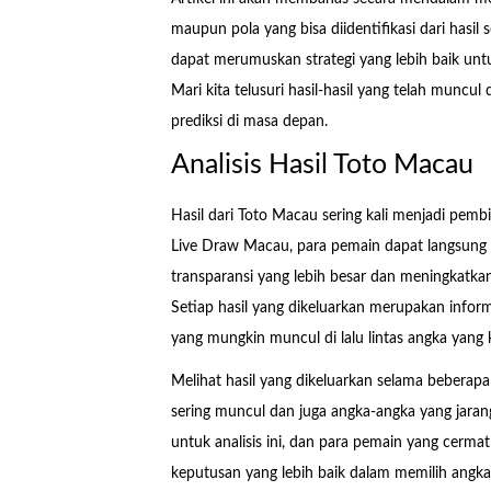
maupun pola yang bisa diidentifikasi dari hasi
dapat merumuskan strategi yang lebih baik un
Mari kita telusuri hasil-hasil yang telah munc
prediksi di masa depan.
Analisis Hasil Toto Macau
Hasil dari Toto Macau sering kali menjadi pem
Live Draw Macau, para pemain dapat langsung m
transparansi yang lebih besar dan meningkatka
Setiap hasil yang dikeluarkan merupakan inform
yang mungkin muncul di lalu lintas angka yang k
Melihat hasil yang dikeluarkan selama beberapa
sering muncul dan juga angka-angka yang jaran
untuk analisis ini, dan para pemain yang cerm
keputusan yang lebih baik dalam memilih angk