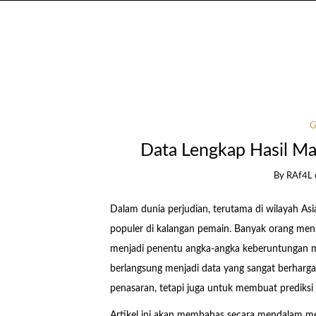
G
Data Lengkap Hasil Mac
By
RAf4L
Dalam dunia perjudian, terutama di wilayah Asi
populer di kalangan pemain. Banyak orang men
menjadi penentu angka-angka keberuntungan me
berlangsung menjadi data yang sangat berharga
penasaran, tetapi juga untuk membuat prediksi
Artikel ini akan membahas secara mendalam meng