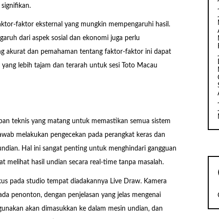
ignifikan.
ktor-faktor eksternal yang mungkin mempengaruhi hasil.
ruh dari aspek sosial dan ekonomi juga perlu
yang akurat dan pemahaman tentang faktor-faktor ini dapat
ang lebih tajam dan terarah untuk sesi Toto Macau
apan teknis yang matang untuk memastikan semua sistem
 jawab melakukan pengecekan pada perangkat keras dan
ndian. Hal ini sangat penting untuk menghindari gangguan
t melihat hasil undian secara real-time tanpa masalah.
okus pada studio tempat diadakannya Live Draw. Kamera
da penonton, dengan penjelasan yang jelas mengenai
igunakan akan dimasukkan ke dalam mesin undian, dan