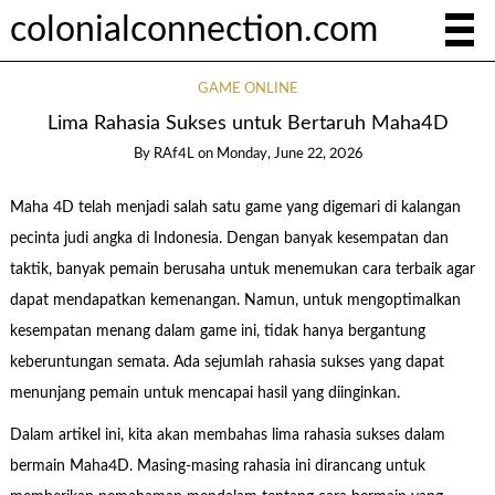
colonialconnection.com
GAME ONLINE
Lima Rahasia Sukses untuk Bertaruh Maha4D
By
RAf4L
on
Monday, June 22, 2026
Maha 4D telah menjadi salah satu game yang digemari di kalangan
pecinta judi angka di Indonesia. Dengan banyak kesempatan dan
taktik, banyak pemain berusaha untuk menemukan cara terbaik agar
dapat mendapatkan kemenangan. Namun, untuk mengoptimalkan
kesempatan menang dalam game ini, tidak hanya bergantung
keberuntungan semata. Ada sejumlah rahasia sukses yang dapat
menunjang pemain untuk mencapai hasil yang diinginkan.
Dalam artikel ini, kita akan membahas lima rahasia sukses dalam
bermain Maha4D. Masing-masing rahasia ini dirancang untuk