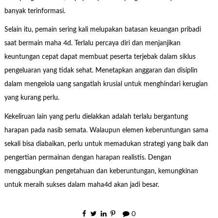
banyak terinformasi.
Selain itu, pemain sering kali melupakan batasan keuangan pribadi
saat bermain maha 4d. Terlalu percaya diri dan menjanjikan
keuntungan cepat dapat membuat peserta terjebak dalam siklus
pengeluaran yang tidak sehat. Menetapkan anggaran dan disiplin
dalam mengelola uang sangatlah krusial untuk menghindari kerugian
yang kurang perlu.
Kekeliruan lain yang perlu dielakkan adalah terlalu bergantung
harapan pada nasib semata. Walaupun elemen keberuntungan sama
sekali bisa diabaikan, perlu untuk memadukan strategi yang baik dan
pengertian permainan dengan harapan realistis. Dengan
menggabungkan pengetahuan dan keberuntungan, kemungkinan
untuk meraih sukses dalam maha4d akan jadi besar.
0