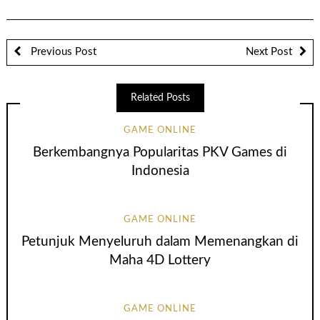
Previous Post
Next Post
Related Posts
GAME ONLINE
Berkembangnya Popularitas PKV Games di
Indonesia
GAME ONLINE
Petunjuk Menyeluruh dalam Memenangkan di
Maha 4D Lottery
GAME ONLINE