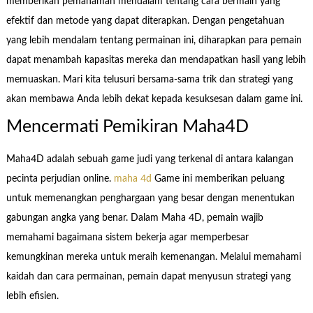
memberikan pemahaman mendalam tentang cara bermain yang
efektif dan metode yang dapat diterapkan. Dengan pengetahuan
yang lebih mendalam tentang permainan ini, diharapkan para pemain
dapat menambah kapasitas mereka dan mendapatkan hasil yang lebih
memuaskan. Mari kita telusuri bersama-sama trik dan strategi yang
akan membawa Anda lebih dekat kepada kesuksesan dalam game ini.
Mencermati Pemikiran Maha4D
Maha4D adalah sebuah game judi yang terkenal di antara kalangan
pecinta perjudian online.
maha 4d
Game ini memberikan peluang
untuk memenangkan penghargaan yang besar dengan menentukan
gabungan angka yang benar. Dalam Maha 4D, pemain wajib
memahami bagaimana sistem bekerja agar memperbesar
kemungkinan mereka untuk meraih kemenangan. Melalui memahami
kaidah dan cara permainan, pemain dapat menyusun strategi yang
lebih efisien.