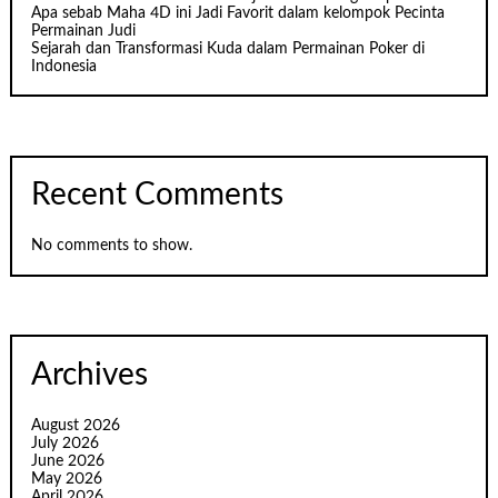
Apa sebab Maha 4D ini Jadi Favorit dalam kelompok Pecinta
Permainan Judi
Sejarah dan Transformasi Kuda dalam Permainan Poker di
Indonesia
Recent Comments
No comments to show.
Archives
August 2026
July 2026
June 2026
May 2026
April 2026