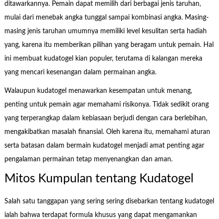
ditawarkannya. Pemain dapat memilih dari berbagai jenis taruhan,
mulai dari menebak angka tunggal sampai kombinasi angka. Masing-
masing jenis taruhan umumnya memiliki level kesulitan serta hadiah
yang, karena itu memberikan pilihan yang beragam untuk pemain. Hal
ini membuat kudatogel kian populer, terutama di kalangan mereka
yang mencari kesenangan dalam permainan angka.
Walaupun kudatogel menawarkan kesempatan untuk menang,
penting untuk pemain agar memahami risikonya. Tidak sedikit orang
yang terperangkap dalam kebiasaan berjudi dengan cara berlebihan,
mengakibatkan masalah finansial. Oleh karena itu, memahami aturan
serta batasan dalam bermain kudatogel menjadi amat penting agar
pengalaman permainan tetap menyenangkan dan aman.
Mitos Kumpulan tentang Kudatogel
Salah satu tanggapan yang sering sering disebarkan tentang kudatogel
ialah bahwa terdapat formula khusus yang dapat mengamankan