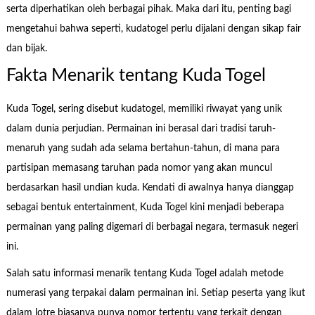
serta diperhatikan oleh berbagai pihak. Maka dari itu, penting bagi
mengetahui bahwa seperti, kudatogel perlu dijalani dengan sikap fair
dan bijak.
Fakta Menarik tentang Kuda Togel
Kuda Togel, sering disebut kudatogel, memiliki riwayat yang unik
dalam dunia perjudian. Permainan ini berasal dari tradisi taruh-
menaruh yang sudah ada selama bertahun-tahun, di mana para
partisipan memasang taruhan pada nomor yang akan muncul
berdasarkan hasil undian kuda. Kendati di awalnya hanya dianggap
sebagai bentuk entertainment, Kuda Togel kini menjadi beberapa
permainan yang paling digemari di berbagai negara, termasuk negeri
ini.
Salah satu informasi menarik tentang Kuda Togel adalah metode
numerasi yang terpakai dalam permainan ini. Setiap peserta yang ikut
dalam lotre biasanya punya nomor tertentu yang terkait dengan