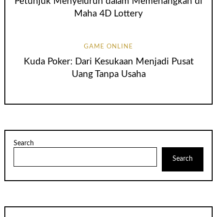
Petunjuk Menyeluruh dalam Memenangkan di
Maha 4D Lottery
GAME ONLINE
Kuda Poker: Dari Kesukaan Menjadi Pusat
Uang Tanpa Usaha
Search
Search