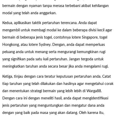
bermain dengan nyaman tanpa merasa terbebani akibat kehilangan
modal yang telah anda anggarkan.
Kedua, aplikasikan taktik pertaruhan terencana. Anda dapat
mengambil untuk membagi modal ke dalam beberapa divisi kecil agar
bermain di beberapa jenis togel, contohnya lotere Singapore, togel
Hongkong, atau lotere Sydney. Dengan, anda dapat memperluas
peluang anda untuk menang serta mengurangi kemungkinan rugi
yang signifikan pada satu kali pertaruhan. Jangan tergoda untuk
meningkatkan taruhan anda secara besar jika anda mengalami rugi.
Ketiga, tinjau dengan cara teratur keputusan pertaruhan anda. Catat
tiap taruhan yang telah dilakukan dan hasilnya agar mengetahui corak
dan menentukan strategi bermain yang lebih lebih di Warga88.
Dengan cara ini dengan meneliti hasil, anda dapat mengidentifikasi
jenis pertaruhan yang menguntungkan dan mengatur dana anda
dengan yang baik pada masa yang akan datang. Oleh karena itu,