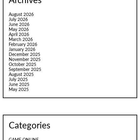
Archives
August 2026
July 2026
June 2026
May 2026
April 2026
March 2026
February 2026
January 2026
December 2025
November 2025
October 2025
September 2025
August 2025
July 2025
June 2025
May 2025
Categories