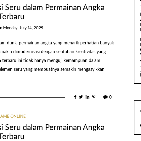
si Seru dalam Permainan Angka
Terbaru
on
Monday, July 14, 2025
lam dunia permainan angka yang menarik perhatian banyak
l semakin dimodernisasi dengan sentuhan kreativitas yang
ka terbaru ini tidak hanya menguji kemampuan dalam
 elemen seru yang membuatnya semakin mengasyikkan
0
AME ONLINE
si Seru dalam Permainan Angka
Terbaru