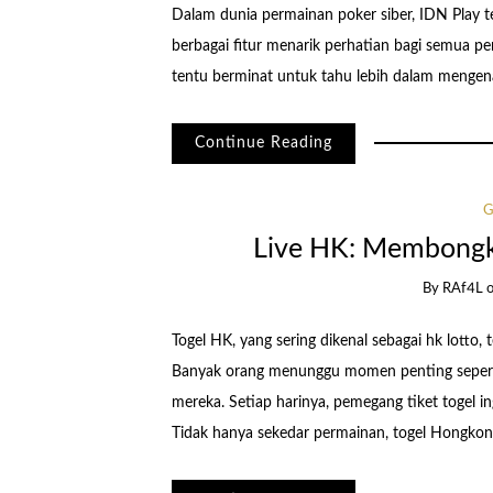
Dalam dunia permainan poker siber, IDN Play 
berbagai fitur menarik perhatian bagi semua 
tentu berminat untuk tahu lebih dalam mengen
Continue Reading
G
Live HK: Membongk
By
RAf4L
Togel HK, yang sering dikenal sebagai hk lotto,
Banyak orang menunggu momen penting seperti
mereka. Setiap harinya, pemegang tiket togel 
Tidak hanya sekedar permainan, togel Hongkong