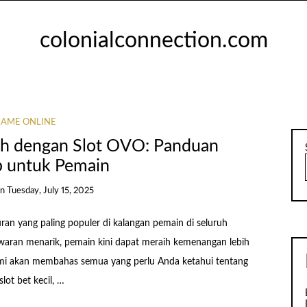
colonialconnection.com
AME ONLINE
h dengan Slot OVO: Panduan
 untuk Pemain
on
Tuesday, July 15, 2025
uran yang paling populer di kalangan pemain di seluruh
awaran menarik, pemain kini dapat meraih kemenangan lebih
ami akan membahas semua yang perlu Anda ketahui tentang
lot bet kecil, …