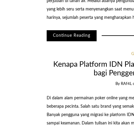
perjudian di tanah air. Melalui adanya pengund
yang lebih seru serta menyenangkan saat menu
harinya, sejumlah peserta yang mengharapkan 
Continue Reading
G
Kenapa Platform IDN Play
bagi Pengge
By
RAf4L
Di dalam alam permainan poker online yang mena
beberapa pecinta. Salah satu brand yang semaki
Banyak pengguna yang migrasi ke platform IDN
sampai keamanan. Dalam tulisan ini kita aka