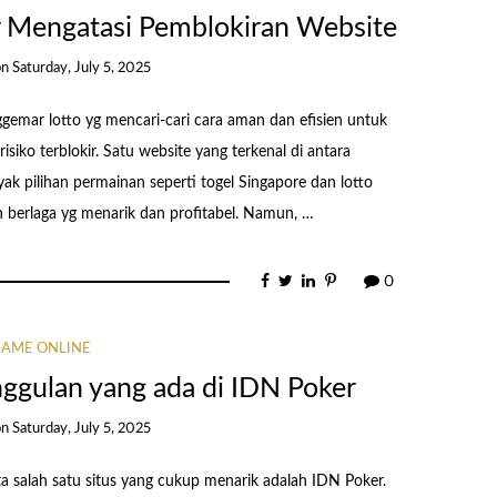
ar Mengatasi Pemblokiran Website
on
Saturday, July 5, 2025
ggemar lotto yg mencari-cari cara aman dan efisien untuk
siko terblokir. Satu website yang terkenal di antara
k pilihan permainan seperti togel Singapore dan lotto
berlaga yg menarik dan profitabel. Namun, …
0
AME ONLINE
ggulan yang ada di IDN Poker
on
Saturday, July 5, 2025
ta salah satu situs yang cukup menarik adalah IDN Poker.