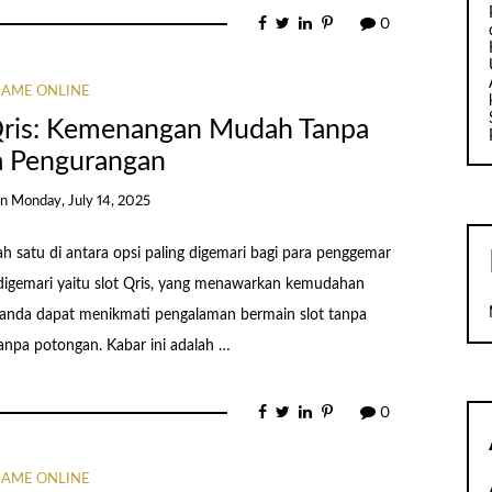
0
AME ONLINE
Qris: Kemenangan Mudah Tanpa
 Pengurangan
on
Monday, July 14, 2025
h satu di antara opsi paling digemari bagi para penggemar
 digemari yaitu slot Qris, yang menawarkan kemudahan
, anda dapat menikmati pengalaman bermain slot tanpa
tanpa potongan. Kabar ini adalah …
0
AME ONLINE