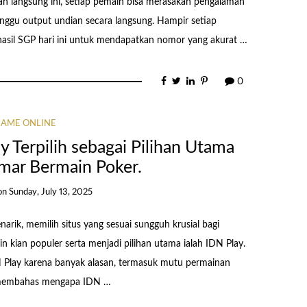
ian langsung ini, setiap pemain bisa merasakan pengalaman
nggu output undian secara langsung. Hampir setiap
hasil SGP hari ini untuk mendapatkan nomor yang akurat …
0
AME ONLINE
 Terpilih sebagai Pilihan Utama
mar Bermain Poker.
on
Sunday, July 13, 2025
rik, memilih situs yang sesuai sungguh krusial bagi
n kian populer serta menjadi pilihan utama ialah IDN Play.
 Play karena banyak alasan, termasuk mutu permainan
n membahas mengapa IDN …