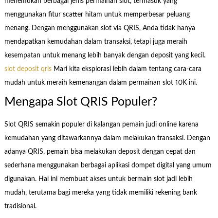
menemukan berbagai jenis permainan slot, termasuk yang
menggunakan fitur scatter hitam untuk memperbesar peluang
menang. Dengan menggunakan slot via QRIS, Anda tidak hanya
mendapatkan kemudahan dalam transaksi, tetapi juga meraih
kesempatan untuk menang lebih banyak dengan deposit yang kecil.
slot deposit qris
Mari kita eksplorasi lebih dalam tentang cara-cara
mudah untuk meraih kemenangan dalam permainan slot 10K ini.
Mengapa Slot QRIS Populer?
Slot QRIS semakin populer di kalangan pemain judi online karena
kemudahan yang ditawarkannya dalam melakukan transaksi. Dengan
adanya QRIS, pemain bisa melakukan deposit dengan cepat dan
sederhana menggunakan berbagai aplikasi dompet digital yang umum
digunakan. Hal ini membuat akses untuk bermain slot jadi lebih
mudah, terutama bagi mereka yang tidak memiliki rekening bank
tradisional.