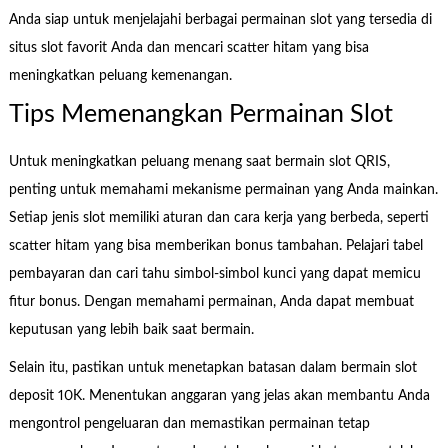
Anda siap untuk menjelajahi berbagai permainan slot yang tersedia di
situs slot favorit Anda dan mencari scatter hitam yang bisa
meningkatkan peluang kemenangan.
Tips Memenangkan Permainan Slot
Untuk meningkatkan peluang menang saat bermain slot QRIS,
penting untuk memahami mekanisme permainan yang Anda mainkan.
Setiap jenis slot memiliki aturan dan cara kerja yang berbeda, seperti
scatter hitam yang bisa memberikan bonus tambahan. Pelajari tabel
pembayaran dan cari tahu simbol-simbol kunci yang dapat memicu
fitur bonus. Dengan memahami permainan, Anda dapat membuat
keputusan yang lebih baik saat bermain.
Selain itu, pastikan untuk menetapkan batasan dalam bermain slot
deposit 10K. Menentukan anggaran yang jelas akan membantu Anda
mengontrol pengeluaran dan memastikan permainan tetap