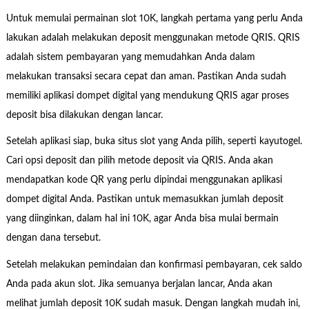
Untuk memulai permainan slot 10K, langkah pertama yang perlu Anda
lakukan adalah melakukan deposit menggunakan metode QRIS. QRIS
adalah sistem pembayaran yang memudahkan Anda dalam
melakukan transaksi secara cepat dan aman. Pastikan Anda sudah
memiliki aplikasi dompet digital yang mendukung QRIS agar proses
deposit bisa dilakukan dengan lancar.
Setelah aplikasi siap, buka situs slot yang Anda pilih, seperti kayutogel.
Cari opsi deposit dan pilih metode deposit via QRIS. Anda akan
mendapatkan kode QR yang perlu dipindai menggunakan aplikasi
dompet digital Anda. Pastikan untuk memasukkan jumlah deposit
yang diinginkan, dalam hal ini 10K, agar Anda bisa mulai bermain
dengan dana tersebut.
Setelah melakukan pemindaian dan konfirmasi pembayaran, cek saldo
Anda pada akun slot. Jika semuanya berjalan lancar, Anda akan
melihat jumlah deposit 10K sudah masuk. Dengan langkah mudah ini,