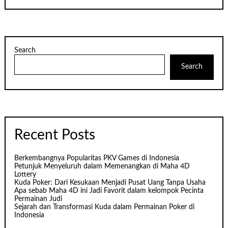
Search
Search
Recent Posts
Berkembangnya Popularitas PKV Games di Indonesia
Petunjuk Menyeluruh dalam Memenangkan di Maha 4D
Lottery
Kuda Poker: Dari Kesukaan Menjadi Pusat Uang Tanpa Usaha
Apa sebab Maha 4D ini Jadi Favorit dalam kelompok Pecinta
Permainan Judi
Sejarah dan Transformasi Kuda dalam Permainan Poker di
Indonesia