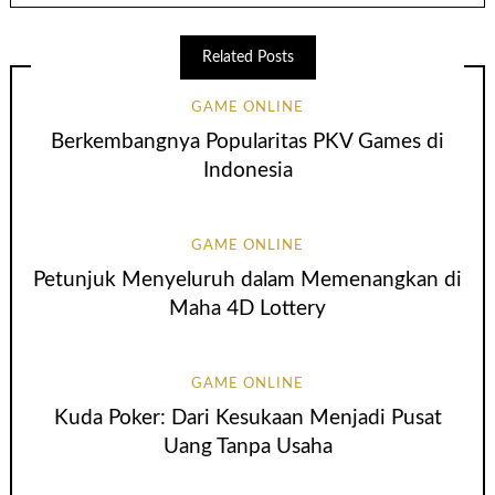
Related Posts
GAME ONLINE
Berkembangnya Popularitas PKV Games di
Indonesia
GAME ONLINE
Petunjuk Menyeluruh dalam Memenangkan di
Maha 4D Lottery
GAME ONLINE
Kuda Poker: Dari Kesukaan Menjadi Pusat
Uang Tanpa Usaha