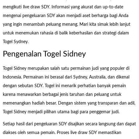
mengikuti live draw SDY. Informasi yang akurat dan up-to-date
mengenai pengeluaran SDY akan menjadi aset berharga bagi Anda
yang ingin menambah peluang menang. Mari kita simak lebih lanjut
untuk menemukan rahasia di balik keberhasilan dan strategi dalam
Togel Sydney.
Pengenalan Togel Sidney
Togel Sidney merupakan salah satu permainan judi yang populer di
Indonesia. Permainan ini berasal dari Sydney, Australia, dan dikenal
dengan sebutan SDY. Togel ini menarik perhatian banyak pemain
karena menawarkan berbagai jenis taruhan dan peluang untuk
memenangkan hadiah besar. Dengan sistem yang transparan dan adil,
Togel Sidney menjadi pilihan utama bagi para penggemar judi.
Setiap hasil dari pengeluaran SDY disajikan secara langsung dan dapat
diakses oleh semua pemain. Proses live draw SDY memastikan