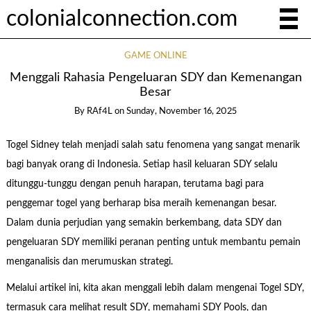
colonialconnection.com
GAME ONLINE
Menggali Rahasia Pengeluaran SDY dan Kemenangan
Besar
By
RAf4L
on
Sunday, November 16, 2025
Togel Sidney telah menjadi salah satu fenomena yang sangat menarik
bagi banyak orang di Indonesia. Setiap hasil keluaran SDY selalu
ditunggu-tunggu dengan penuh harapan, terutama bagi para
penggemar togel yang berharap bisa meraih kemenangan besar.
Dalam dunia perjudian yang semakin berkembang, data SDY dan
pengeluaran SDY memiliki peranan penting untuk membantu pemain
menganalisis dan merumuskan strategi.
Melalui artikel ini, kita akan menggali lebih dalam mengenai Togel SDY,
termasuk cara melihat result SDY, memahami SDY Pools, dan