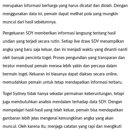
merupakan informasi berharga yang harus dicatat dan diolah. Dengan
menggunakan data ini, pemain dapat melihat pola yang mungkin
muncul dari hasil sebelumnya.
Pengeluaran SDY memberikan informasi langsung tentang hasil
undian yang terjadi secara rutin. Setiap live draw SDY menampilkan
angka yang baru saja keluar, dan ini menjadi waktu yang dinanti-nanti
oleh banyak pencinta togel. Proses pengundian yang transparan dan
teratur membuat pemain merasa lebih yakin dan percaya dalam
bermain togel. Keluaran ini biasanya dapat diakses secara online,
memudahkan pemain untuk tetap mendapatkan informasi terbaru.
Togel Sydney tidak hanya sekadar permainan keberuntungan, tetapi
juga membutuhkan analisis mendalam terhadap data SDY. Dengan
mempelajari hasil-hasil yang telah keluar, pemain bisa mendapatkan
gambaran lebih jelas mengenai kemungkinan angka yang akan
muncul. Oleh karena itu, menjaga catatan yang rapi dan mengikuti