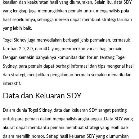
keaslian dan keakuratan hasil yang diumumkan. Selain itu, data SDY
yang lengkap juga memungkinkan pemain untuk menganalisis pola
hasil sebelumnya, sehingga mereka dapat membuat strategi taruhan
yang lebih baik.
Togel Sidney juga menyediakan berbagai jenis permainan, termasuk
taruhan 2D, 3D, dan 4D, yang memberikan variasi bagi pemain.
Dengan semakin banyaknya komunitas dan forum tentang Togel
Sydney, para pemain dapat berbagi informasi dan tips mengenai hasil
dan strategi, menjadikan pengalaman bermain semakin menarik dan
interaktif.
Data dan Keluaran SDY
Dalam dunia Togel Sidney, data dan keluaran SDY sangat penting
untuk para pemain dalam menganalisis angka-angka. Data SDY yang
akurat dapat membantu pemain membuat strategi yang lebih baik
dalam memilih nomor. Setiap hasil keluaran SDY yang diumumkan