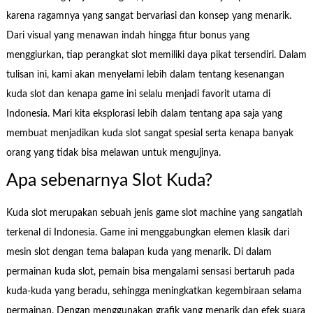
karena ragamnya yang sangat bervariasi dan konsep yang menarik.
Dari visual yang menawan indah hingga fitur bonus yang
menggiurkan, tiap perangkat slot memiliki daya pikat tersendiri. Dalam
tulisan ini, kami akan menyelami lebih dalam tentang kesenangan
kuda slot dan kenapa game ini selalu menjadi favorit utama di
Indonesia. Mari kita eksplorasi lebih dalam tentang apa saja yang
membuat menjadikan kuda slot sangat spesial serta kenapa banyak
orang yang tidak bisa melawan untuk mengujinya.
Apa sebenarnya Slot Kuda?
Kuda slot merupakan sebuah jenis game slot machine yang sangatlah
terkenal di Indonesia. Game ini menggabungkan elemen klasik dari
mesin slot dengan tema balapan kuda yang menarik. Di dalam
permainan kuda slot, pemain bisa mengalami sensasi bertaruh pada
kuda-kuda yang beradu, sehingga meningkatkan kegembiraan selama
permainan. Dengan menggunakan grafik yang menarik dan efek suara