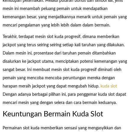
kehidupan peternakan. Melalui putaran bonus dan simbol liar, jenis
mesin ini menambah peluang pemain untuk mendapatkan
kemenangan besar, yang menjadikannya menarik untuk pemain yang
mencari pengalaman yang lebih lebih dalam dalam bermain.
Terakhir, terdapat mesin slot kuda progresif, dimana memberikan
jackpot yang terus seiring seiring setiap kali taruhan yang dilakukan.
Dalam mesin ini, prosentase dari taruhan pemain ditambahkan
disalurkan ke jackpot utama, menciptakan potensi kemenangan yang
sangat besar. Ini membuat mesin slot kuda progresif diminati oleh
pemain yang mencoba mencoba peruntungan mereka dengan
harapan meraih jackpot yang dapat mengubah hidup.
kuda slot
Dengan adanya berbagai pilihan ini, para penggemar kuda slot dapat
mencari mesin yang dengan selera dan cara bermain keduanya.
Keuntungan Bermain Kuda Slot
Permainan slot kuda memberikan sensasi yang mengasyikkan dan