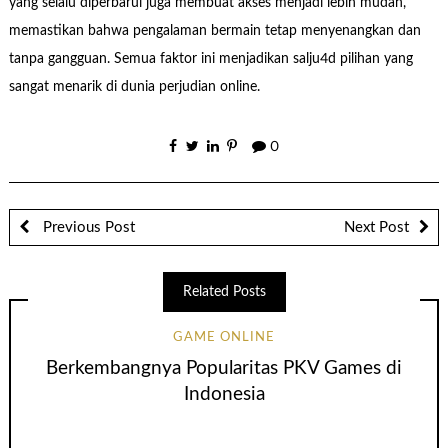
yang selalu diperbarui juga membuat akses menjadi lebih mudah,
memastikan bahwa pengalaman bermain tetap menyenangkan dan
tanpa gangguan. Semua faktor ini menjadikan salju4d pilihan yang
sangat menarik di dunia perjudian online.
0
Previous Post
Next Post
Related Posts
GAME ONLINE
Berkembangnya Popularitas PKV Games di
Indonesia