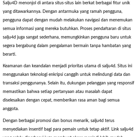
Salju4D menonjol di antara situs-situs lain berkat berbagai fitur unik
yang ditawarkannya. Dengan antarmuka yang ramah pengguna,
pengguna dapat dengan mudah melakukan navigasi dan menemukan
semua informasi yang mereka butuhkan. Proses pendaftaran di situs
salju4d juga sangat sederhana, memungkinkan pengguna baru untuk
segera bergabung dalam pengalaman bermain tanpa hambatan yang
berarti.
Keamanan dan keandalan menjadi prioritas utama di salju4d. Situs ini
menggunakan teknologi enkripsi canggih untuk melindungi data dan
transaksi penggunanya. Selain itu, dukungan pelanggan yang responsif
memastikan bahwa setiap pertanyaan atau masalah dapat
diselesaikan dengan cepat, memberikan rasa aman bagi semua
anggota.
Dengan berbagai promosi dan bonus menarik, salju4d terus
menyediakan insentif bagi para pemain untuk tetap aktif. Link salju4d