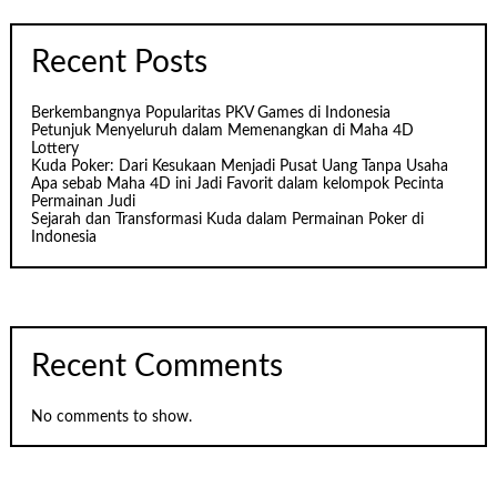
Recent Posts
Berkembangnya Popularitas PKV Games di Indonesia
Petunjuk Menyeluruh dalam Memenangkan di Maha 4D
Lottery
Kuda Poker: Dari Kesukaan Menjadi Pusat Uang Tanpa Usaha
Apa sebab Maha 4D ini Jadi Favorit dalam kelompok Pecinta
Permainan Judi
Sejarah dan Transformasi Kuda dalam Permainan Poker di
Indonesia
Recent Comments
No comments to show.