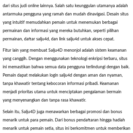
dari situs judi online lainnya. Salah satu keunggulan utamanya adalah
antarmuka pengguna yang ramah dan mudah dinavigasi. Desain situs
yang intuitif memudahkan pemain untuk menemukan berbagai
permainan dan informasi yang mereka butuhkan, seperti pilihan
permainan, daftar salju4d, dan link salju4d untuk akses cepat.
Fitur lain yang membuat Salju4D menonjol adalah sistem keamanan
yang canggih. Dengan menggunakan teknologi enkripsi terbaru, situs
ini memastikan bahwa semua data pengguna terlindungi dengan baik.
Pemain dapat melakukan login salju4d dengan aman dan nyaman,
tanpa khawatir tentang kebocoran informasi pribadi. Keamanan
menjadi prioritas utama untuk menciptakan pengalaman bermain
yang menyenangkan dan tanpa rasa khawatir.
Selain itu, Salju4D juga menawarkan berbagai promosi dan bonus
menarik untuk para pemain. Dari bonus pendaftaran hingga hadiah
menarik untuk pemain setia, situs ini berkomitmen untuk memberikan