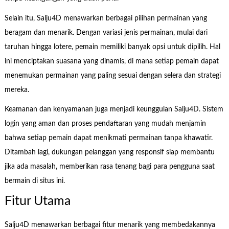
Selain itu, Salju4D menawarkan berbagai pilihan permainan yang
beragam dan menarik. Dengan variasi jenis permainan, mulai dari
taruhan hingga lotere, pemain memiliki banyak opsi untuk dipilih. Hal
ini menciptakan suasana yang dinamis, di mana setiap pemain dapat
menemukan permainan yang paling sesuai dengan selera dan strategi
mereka.
Keamanan dan kenyamanan juga menjadi keunggulan Salju4D. Sistem
login yang aman dan proses pendaftaran yang mudah menjamin
bahwa setiap pemain dapat menikmati permainan tanpa khawatir.
Ditambah lagi, dukungan pelanggan yang responsif siap membantu
jika ada masalah, memberikan rasa tenang bagi para pengguna saat
bermain di situs ini.
Fitur Utama
Salju4D menawarkan berbagai fitur menarik yang membedakannya