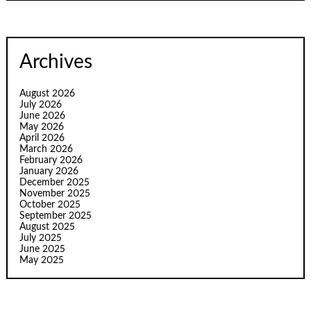
Archives
August 2026
July 2026
June 2026
May 2026
April 2026
March 2026
February 2026
January 2026
December 2025
November 2025
October 2025
September 2025
August 2025
July 2025
June 2025
May 2025