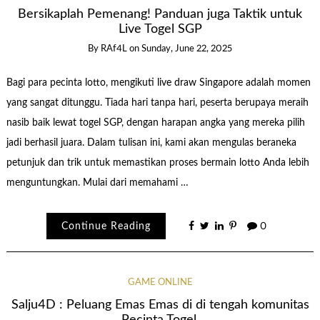
Bersikaplah Pemenang! Panduan juga Taktik untuk
Live Togel SGP
By
RAf4L
on
Sunday, June 22, 2025
Bagi para pecinta lotto, mengikuti live draw Singapore adalah momen
yang sangat ditunggu. Tiada hari tanpa hari, peserta berupaya meraih
nasib baik lewat togel SGP, dengan harapan angka yang mereka pilih
jadi berhasil juara. Dalam tulisan ini, kami akan mengulas beraneka
petunjuk dan trik untuk memastikan proses bermain lotto Anda lebih
menguntungkan. Mulai dari memahami …
Continue Reading
0
GAME ONLINE
Salju4D : Peluang Emas Emas di di tengah komunitas
Pecinta Togel.