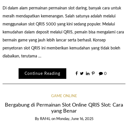
Di dalam alam permainan permainan slot daring, banyak cara untuk
meraih mendapatkan kemenangan. Salah satunya adalah melalui
menggunakan slot QRIS 5000 yang kini sedang populer. Melalui
kemudahan dalam deposit melalui QRIS, pemain bisa mengalami cara
bermain game yang jauh lebih lancar serta berhasil. Konsep
penyetoran slot QRIS ini memberikan kemudahan yang tidak boleh
diabaikan, terutama …
Continue Reading
0
GAME ONLINE
Bergabung di Permainan Slot Online QRIS Slot: Cara
yang Benar
By
RAf4L
on
Monday, June 16, 2025