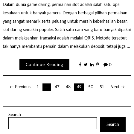
Dalam dunia game daring, permainan slot adalah salah satu opsi
kesukaan untuk banyak gamers. Dengan berbagai pilihan permainan
yang sangat menarik serta peluang untuk meraih keberhasilan besar,
slot daring semakin populer. Salah satu cara yang baru banyak dipakai
dalam melaksankan transaksi adalah melalui QRIS. Metode tersebut
tak hanya membantu pemain dalam melakukan deposit, tetapi juga …
Continue Reading
0
Posts
← Previous
1
…
47
48
49
50
51
Next →
pagination
Search
Search