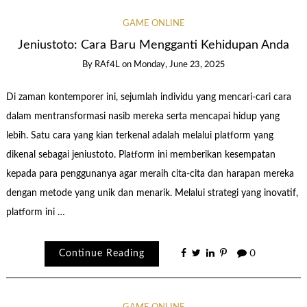
GAME ONLINE
Jeniustoto: Cara Baru Mengganti Kehidupan Anda
By
RAf4L
on
Monday, June 23, 2025
Di zaman kontemporer ini, sejumlah individu yang mencari-cari cara
dalam mentransformasi nasib mereka serta mencapai hidup yang
lebih. Satu cara yang kian terkenal adalah melalui platform yang
dikenal sebagai jeniustoto. Platform ini memberikan kesempatan
kepada para penggunanya agar meraih cita-cita dan harapan mereka
dengan metode yang unik dan menarik. Melalui strategi yang inovatif,
platform ini …
Continue Reading
0