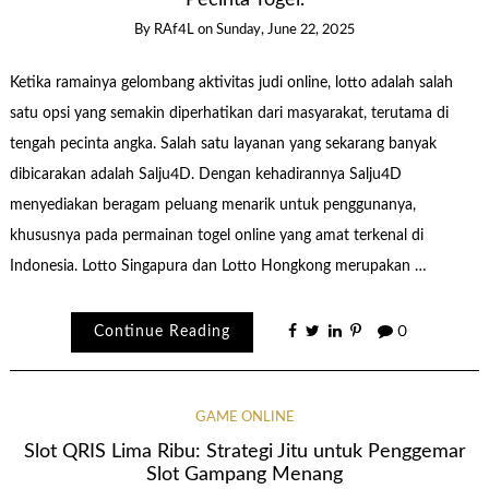
By
RAf4L
on
Sunday, June 22, 2025
Ketika ramainya gelombang aktivitas judi online, lotto adalah salah
satu opsi yang semakin diperhatikan dari masyarakat, terutama di
tengah pecinta angka. Salah satu layanan yang sekarang banyak
dibicarakan adalah Salju4D. Dengan kehadirannya Salju4D
menyediakan beragam peluang menarik untuk penggunanya,
khususnya pada permainan togel online yang amat terkenal di
Indonesia. Lotto Singapura dan Lotto Hongkong merupakan …
Continue Reading
0
GAME ONLINE
Slot QRIS Lima Ribu: Strategi Jitu untuk Penggemar
Slot Gampang Menang